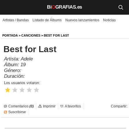
Bi
O
GRAFIAS.es
Artistas / Bandas
Listado de Álbums
Nuevos lanzamientos
Noticias
Biografías
Películas
PORTADA
>
CANCIONES
> BEST FOR LAST
Best for Last
TV
Artista:
Adele
Música
Álbum:
19
Género:
Un día como hoy
Duración:
Los usuarios votaron:
Videos
Galerías
Comentarios
(0)
Imprimir
A favoritos
Compartir:
Noticias
Suscribirse
Iniciar sesión
Crear cuenta