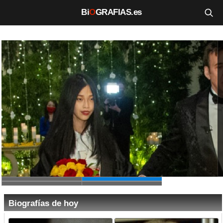
Bi
O
GRAFIAS.es
Biografías
Películas
TV
Música
Un día como hoy
Videos
Galerías
Noticias
Biografías de hoy
Iniciar sesión
Crear cuenta