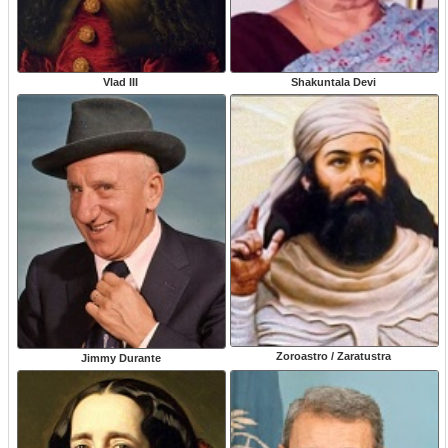
Vlad III
Shakuntala Devi
Zoroastro / Zaratustra
Jimmy Durante