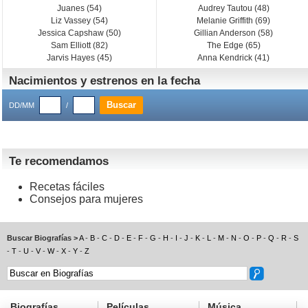
Juanes (54)
Audrey Tautou (48)
Liz Vassey (54)
Melanie Griffith (69)
Jessica Capshaw (50)
Gillian Anderson (58)
Sam Elliott (82)
The Edge (65)
Jarvis Hayes (45)
Anna Kendrick (41)
Nacimientos y estrenos en la fecha
DD/MM
/
Te recomendamos
Recetas fáciles
Consejos para mujeres
Buscar Biografías >
A
-
B
-
C
-
D
-
E
-
F
-
G
-
H
-
I
-
J
-
K
-
L
-
M
-
N
-
O
-
P
-
Q
-
R
-
S
-
T
-
U
-
V
-
W
-
X
-
Y
-
Z
Biografías
Películas
Música