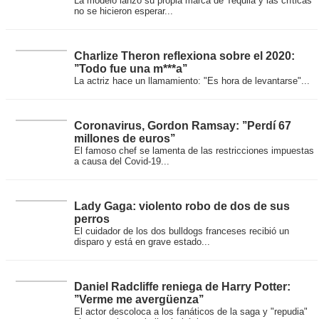
La modelo lanzó su propia marca de Tequila y las críticas
no se hicieron esperar...
Charlize Theron reflexiona sobre el 2020:
’’Todo fue una m***a’’
La actriz hace un llamamiento: "Es hora de levantarse"...
Coronavirus, Gordon Ramsay: ’’Perdí 67
millones de euros’’
El famoso chef se lamenta de las restricciones impuestas
a causa del Covid-19...
Lady Gaga: violento robo de dos de sus
perros
El cuidador de los dos bulldogs franceses recibió un
disparo y está en grave estado...
Daniel Radcliffe reniega de Harry Potter:
’’Verme me avergüenza’’
El actor descoloca a los fanáticos de la saga y "repudia"