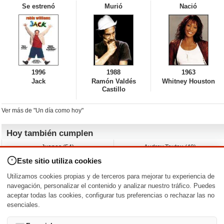
Se estrenó
Murió
Nació
1996
1988
1963
Jack
Ramón Valdés
Whitney Houston
Castillo
Ver más de "Un día como hoy"
Hoy también cumplen
Juanes (54)
Audrey Tautou (48)
Liz Vassey (54)
Melanie Griffith (69)
Este sitio utiliza cookies
Jessica Capshaw (50)
Gillian Anderson (58)
Sam Elliott (82)
The Edge (65)
Utilizamos cookies propias y de terceros para mejorar tu experiencia de
Jarvis Hayes (45)
Anna Kendrick (41)
navegación, personalizar el contenido y analizar nuestro tráfico. Puedes
aceptar todas las cookies, configurar tus preferencias o rechazar las no
Nacimientos y estrenos en la fecha
esenciales.
DD/MM
/