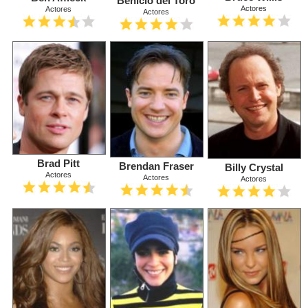
Benicio del Toro
Actores
Actores
Actores
Brad Pitt
Brendan Fraser
Billy Crystal
Actores
Actores
Actores