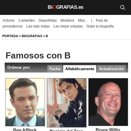
Bi
O
GRAFIAS.es
Actores
Cantantes
Deportistas
Modelos
Más...
|
País de
Biografías
procedencia
Las más vistas
Las mejor votadas
Sube tu biografía
Películas
PORTADA
>
BIOGRAFIAS
> B
TV
Famosos con B
Música
Ordenar por:
Fecha
Alfabéticamente
Actualización
Un día como hoy
Videos
Galerías
Noticias
Bruce Willis
Iniciar sesión
Crear cuenta
Ben Affleck