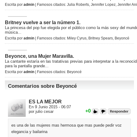
Escrita por
admin
| Famosos citados:
Julia Roberts
,
Jennifer Lopez
,
Jennifer An
Britney vuelve a ser la número 1.
La princesa del pop fue elegida por el público como la más sexy del mund
música...
Escrita por
admin
| Famosos citados:
Miley Cyrus
,
Britney Spears
,
Beyoncé
Beyonce, una Mujer Maravilla.
La cantante estaría en las tratativas previas para interpretar a la reconoci
para la pantalla grande...
Escrita por
admin
| Famosos citados:
Beyoncé
Comentarios sobre Beyoncé
ES LA MEJOR
En 9 Junio 2015 - 06:07
+0
por julio cesar
es una de las mujeres mas hermosa que mas puede pedir voz
elegancia y bailarina