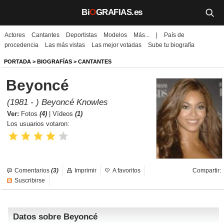
Bi
O
GRAFIAS.es
Actores
Cantantes
Deportistas
Modelos
Más...
|
País de
Biografías
procedencia
Las más vistas
Las mejor votadas
Sube tu biografía
Películas
PORTADA
>
BIOGRAFÍAS
>
CANTANTES
Beyoncé
TV
(1981 - ) Beyoncé Knowles
Música
Ver:
Fotos
(4)
|
Vídeos
(1)
Los usuarios votaron:
Un día como hoy
Videos
Comentarios
(3)
Imprimir
A favoritos
Compartir:
Galerías
Suscribirse
Noticias
Datos sobre Beyoncé
Iniciar sesión
Crear cuenta