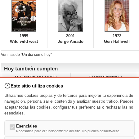
1999
2001
1972
Wild wild west
Jorge Amado
Geri Halliwell
Ver más de "Un día como hoy"
Hoy también cumplen
M. Night Shyamalan (56)
Charles Crichton (-)
Claudio Basso (49)
Jesse Ferguson (68)
Este sitio utiliza cookies
Andy Warhol (98)
Michelle Yeoh (64)
Melissa George (50)
Jeremy Ratchford (61)
Utilizamos cookies propias y de terceros para mejorar tu experiencia de
Vera Farmiga (53)
Jason O’Mara (54)
navegación, personalizar el contenido y analizar nuestro tráfico. Puedes
aceptar todas las cookies, configurar tus preferencias o rechazar las no
Nacimientos y estrenos en la fecha
esenciales.
DD/MM
/
Esenciales
Necesarias para el funcionamiento del sitio. No pueden desactivarse.