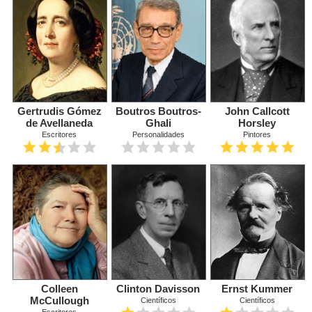
Gertrudis Gómez
Boutros Boutros-
John Callcott
de Avellaneda
Ghali
Horsley
Escritores
Personalidades
Pintores
Colleen
Clinton Davisson
Ernst Kummer
McCullough
Científicos
Científicos