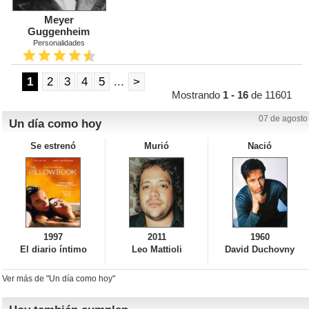
Meyer
Guggenheim
Personalidades
1
2
3
4
5
...
>
Mostrando
1 - 16
de 11601
07 de agosto
Un día como hoy
Se estrenó
Murió
Nació
1997
2011
1960
El diario íntimo
Leo Mattioli
David Duchovny
Ver más de "Un día como hoy"