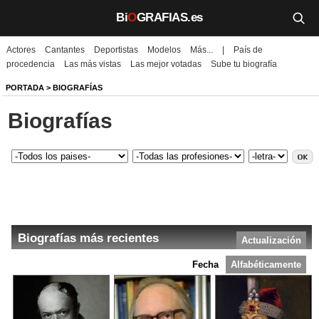
Bi
O
GRAFIAS.es
Actores
Cantantes
Deportistas
Modelos
Más...
|
País de
Biografías
procedencia
Las más vistas
Las mejor votadas
Sube tu biografía
Películas
PORTADA
>
BIOGRAFÍAS
Biografías
TV
Música
Un día como hoy
Videos
Biografías más recientes
Actualización
Galerías
Fecha
Alfabéticamente
Noticias
Iniciar sesión
Crear cuenta