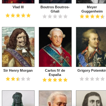
Vlad III
Boutros Boutros-
Meyer
Ghali
Guggenheim
Sir Henry Morgan
Carlos IV de
Grigory Potemki
España