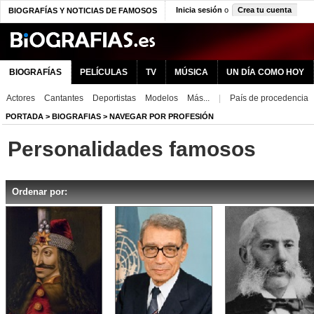
Inicia sesión
o
Crea tu cuenta
BIOGRAFÍAS Y NOTICIAS DE FAMOSOS
BIOGRAFÍAS
PELÍCULAS
TV
MÚSICA
UN DÍA COMO HOY
Actores
Cantantes
Deportistas
Modelos
Más...
|
País de procedencia
PORTADA
>
BIOGRAFIAS
>
NAVEGAR POR PROFESIÓN
Personalidades famosos
Ordenar por: