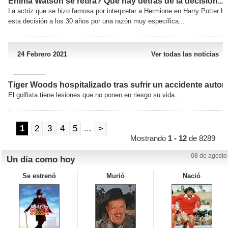
Emma Watson se retira? Qué hay detrás de la decisión...
La actriz que se hizo famosa por interpretar a Hermione en Harry Potter h
esta decisión a los 30 años por una razón muy específica...
24 Febrero 2021
Ver todas las noticias
Tiger Woods hospitalizado tras sufrir un accidente autom
El golfista tiene lesiones que no ponen en riesgo su vida...
1
2
3
4
5
...
>
Mostrando
1 - 12
de 8289
08 de agosto
Un día como hoy
Se estrenó
Murió
Nació