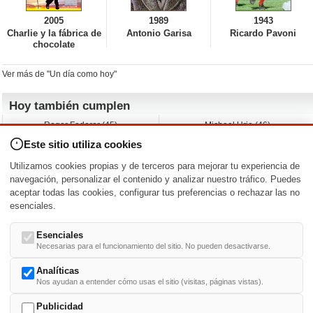
2005
1989
1943
Charlie y la fábrica de
Antonio Garisa
Ricardo Pavoni
chocolate
Ver más de "Un día como hoy"
Hoy también cumplen
Roger Federer (45)
Michael Urie (46)
Cecilia Roth (70)
Peyton List (40)
Este sitio utiliza cookies
Dustin Hoffman (89)
Emiliano Zapata (-)
Martin Brest (75)
Jimmy Jean-Louis (58)
Utilizamos cookies propias y de terceros para mejorar tu experiencia de
Adam Roarke (89)
Ken Baumann (37)
navegación, personalizar el contenido y analizar nuestro tráfico. Puedes
aceptar todas las cookies, configurar tus preferencias o rechazar las no
Nacimientos y estrenos en la fecha
esenciales.
DD/MM
/
Esenciales
Necesarias para el funcionamiento del sitio. No pueden desactivarse.
Analíticas
Nos ayudan a entender cómo usas el sitio (visitas, páginas vistas).
Buscar biografías >
A
-
B
-
C
-
D
-
E
-
F
-
G
-
H
-
I
-
J
-
K
-
L
-
M
-
N
-
O
-
P
-
Q
-
R
-
S
-
T
-
U
-
V
-
W
-
X
-
Y
-
Z
Publicidad