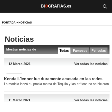
Bi
O
GRAFIAS.es
Biografías
PORTADA
>
NOTICIAS
Películas
Noticias
TV
Mostrar noticias de
Todas
Famosos
Películas
Música
Un día como hoy
12 Marzo 2021
Ver todas las noticias
Videos
Kendall Jenner fue duramente acusada en las redes
La modelo lanzó su propia marca de Tequila y las críticas no se hicieron es
Galerías
Noticias
11 Marzo 2021
Ver todas las noticias
Iniciar sesión
Crear cuenta