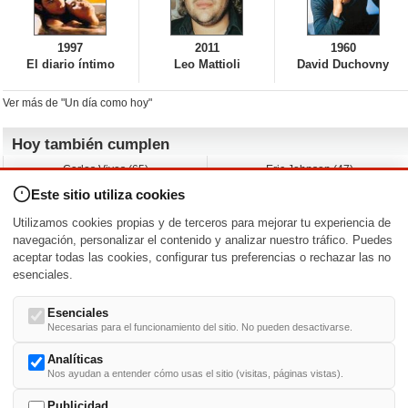
1997
2011
1960
El diario íntimo
Leo Mattioli
David Duchovny
Ver más de "Un día como hoy"
Hoy también cumplen
Carlos Vives (65)
Eric Johnson (47)
Emil Nolde (-)
Erik King (17)
Este sitio utiliza cookies
Nicholas Ray (-)
Liam James (30)
Charlize Theron (51)
Wayne Knight (71)
Utilizamos cookies propias y de terceros para mejorar tu experiencia de
Maggie Wheeler (65)
Michael Shannon (52)
navegación, personalizar el contenido y analizar nuestro tráfico. Puedes
aceptar todas las cookies, configurar tus preferencias o rechazar las no
Nacimientos y estrenos en la fecha
esenciales.
DD/MM
/
Esenciales
Necesarias para el funcionamiento del sitio. No pueden desactivarse.
Analíticas
Nos ayudan a entender cómo usas el sitio (visitas, páginas vistas).
Buscar biografías >
A
-
B
-
C
-
D
-
E
-
F
-
G
-
H
-
I
-
J
-
K
-
L
-
M
-
N
-
O
-
P
-
Q
-
R
-
S
-
T
-
U
-
V
-
W
-
X
-
Y
-
Z
Publicidad