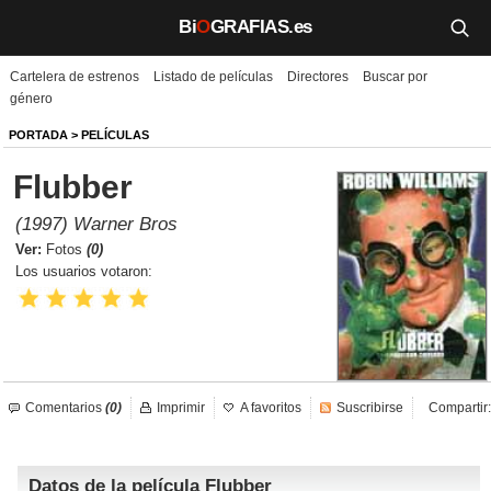
Bi
O
GRAFIAS.es
Cartelera de estrenos
Listado de películas
Directores
Buscar por
Biografías
género
Películas
PORTADA
>
PELÍCULAS
Flubber
TV
(1997) Warner Bros
Música
Ver:
Fotos
(0)
Los usuarios votaron:
Un día como hoy
Videos
Galerías
Comentarios
(0)
Imprimir
A favoritos
Suscribirse
Compartir:
Noticias
Datos de la película Flubber
Iniciar sesión
Crear cuenta