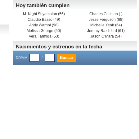
Hoy también cumplen
M. Night Shyamalan (56)
Charles Crichton (-)
Claudio Basso (49)
Jesse Ferguson (68)
Andy Warhol (98)
Michelle Yeoh (64)
Melissa George (50)
Jeremy Ratchford (61)
Vera Farmiga (53)
Jason O’Mara (54)
Nacimientos y estrenos en la fecha
DD/MM
/