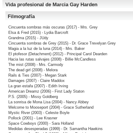
Vida profesional de Marcia Gay Harden
Filmografía
Cincuenta sombras más oscuras
(2017) - Mrs. Grey
Elsa & Fred
(2015) - Lydia Barcroft
Grandma
(2015) - JUdy
Cincuenta sombras de Grey
(2015) - Dr. Grace Trevelyan Grey
Magia a la luz de la luna
(2014) - Mrs. Baker
El ptofesor (Detachment)
(2012) - Principal Carol Dearden
Hacia las rutas salvajes
(2008) - Billie McCandless
The mist
(2008) - Mrs. Carmody
The dead girl
(2008) - Melora
Rails & Ties
(2007) - Megan Stark
Damages
(2007) - Claire Maddox
La gran estafa
(2007) - Edith Irving
American Dreamz
(2006) - First Lady Staton
P.S.
(2005) - Missy Goldberg
La sonrisa de Mona Lisa
(2004) - Nancy Abbey
Welcome to Mooseport
(2004) - Grace Sutherland
Mystic River
(2003) - Celeste Boyle
Pollock
(2001) - Lee Krasner
Space Cowboys
(2000) - Sara Holland
Medidas desesperadas
(1999) - Dr. Samantha Hawkins