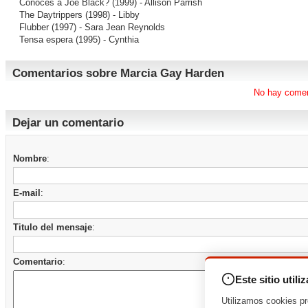
Conoces a Joe Black?
(1999) - Allison Parrish
The Daytrippers
(1998) - Libby
Flubber
(1997) - Sara Jean Reynolds
Tensa espera
(1995) - Cynthia
Comentarios sobre Marcia Gay Harden
No hay comen
Dejar un comentario
Nombre
:
E-mail
:
Titulo del mensaje
:
Comentario
:
Este sitio utili
Utilizamos cookies pr