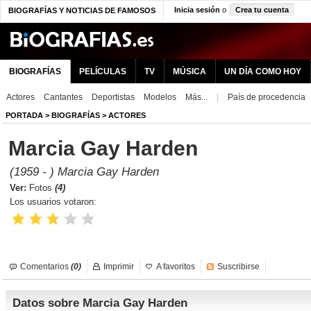
Inicia sesión
o
Crea tu cuenta
BIOGRAFÍAS Y NOTICIAS DE FAMOSOS
BIOGRAFÍAS
PELÍCULAS
TV
MÚSICA
UN DÍA COMO HOY
Actores
Cantantes
Deportistas
Modelos
Más...
|
País de procedencia
PORTADA
>
BIOGRAFÍAS
>
ACTORES
Marcia Gay Harden
(1959 - ) Marcia Gay Harden
Ver:
Fotos
(4)
Los usuarios votaron:
Comentarios
(0)
Imprimir
A favoritos
Suscribirse
Datos sobre Marcia Gay Harden