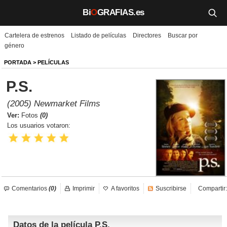
Bi
O
GRAFIAS.es
Cartelera de estrenos
Listado de películas
Directores
Buscar por
Biografías
género
Películas
PORTADA
>
PELÍCULAS
P.S.
TV
(2005) Newmarket Films
Música
Ver:
Fotos
(0)
Los usuarios votaron:
Un día como hoy
Videos
Galerías
Comentarios
(0)
Imprimir
A favoritos
Suscribirse
Compartir:
Noticias
Datos de la película P.S.
Iniciar sesión
Crear cuenta