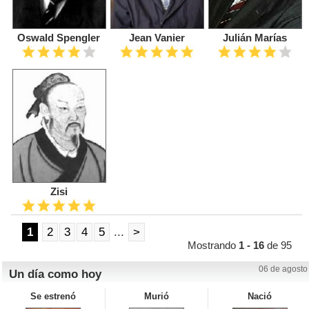
Oswald Spengler
Jean Vanier
Julián Marías
Zisi
1
2
3
4
5
...
>
Mostrando
1 - 16
de 95
06 de agosto
Un día como hoy
Se estrenó
Murió
Nació