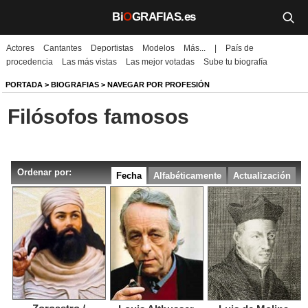
Bi
O
GRAFIAS.es
Actores
Cantantes
Deportistas
Modelos
Más...
|
País de
Biografías
procedencia
Las más vistas
Las mejor votadas
Sube tu biografía
Películas
PORTADA
>
BIOGRAFIAS
>
NAVEGAR POR PROFESIÓN
Filósofos famosos
TV
Música
Ordenar por:
Un día como hoy
Fecha
Alfabéticamente
Actualización
Videos
Galerías
Noticias
Iniciar sesión
Crear cuenta