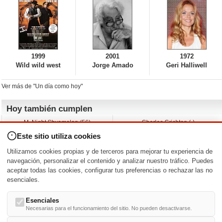
1999
2001
1972
Wild wild west
Jorge Amado
Geri Halliwell
Ver más de "Un día como hoy"
Hoy también cumplen
M. Night Shyamalan (56)
Charles Crichton (-)
Claudio Basso (49)
Jesse Ferguson (68)
Este sitio utiliza cookies
Andy Warhol (98)
Michelle Yeoh (64)
Melissa George (50)
Jeremy Ratchford (61)
Utilizamos cookies propias y de terceros para mejorar tu experiencia de
Vera Farmiga (53)
Jason O’Mara (54)
navegación, personalizar el contenido y analizar nuestro tráfico. Puedes
aceptar todas las cookies, configurar tus preferencias o rechazar las no
Nacimientos y estrenos en la fecha
esenciales.
DD/MM
/
Esenciales
Necesarias para el funcionamiento del sitio. No pueden desactivarse.