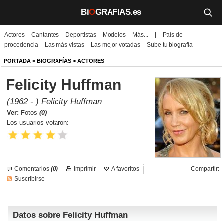
Bi
O
GRAFIAS.es
Actores
Cantantes
Deportistas
Modelos
Más...
|
País de
Biografías
procedencia
Las más vistas
Las mejor votadas
Sube tu biografía
Películas
PORTADA
>
BIOGRAFÍAS
>
ACTORES
Felicity Huffman
TV
(1962 - ) Felicity Huffman
Música
Ver:
Fotos
(0)
Los usuarios votaron:
Un día como hoy
Videos
Comentarios
(0)
Imprimir
A favoritos
Compartir:
Galerías
Suscribirse
Noticias
Datos sobre Felicity Huffman
Iniciar sesión
Crear cuenta