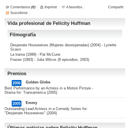
Comentarios
(0)
Imprimir
A favoritos
Compartir:
Suscribirse
Vida profesional de Felicity Huffman
Filmografía
Desperate Housewives (Mujeres desesperadas)
(2004) - Lynette
Scavo
La trama
(1999) - Pat McCune
Frasier
(1993) - Julia Wilcox (8 episodios, 2003)
Premios
Golden Globe
2006
Best Performance by an Actress in a Motion Picture -
Drama for: Transamerica (2005)
Emmy
2005
Outstanding Lead Actress in a Comedy Series for:
"Desperate Housewives" (2004)
Últimas noticias sobre Felicity Huffman