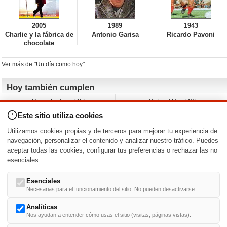
2005
1989
1943
Charlie y la fábrica de
Antonio Garisa
Ricardo Pavoni
chocolate
Ver más de "Un día como hoy"
Hoy también cumplen
Roger Federer (45)
Michael Urie (46)
Cecilia Roth (70)
Peyton List (40)
Este sitio utiliza cookies
Dustin Hoffman (89)
Emiliano Zapata (-)
Martin Brest (75)
Jimmy Jean-Louis (58)
Utilizamos cookies propias y de terceros para mejorar tu experiencia de
Adam Roarke (89)
Ken Baumann (37)
navegación, personalizar el contenido y analizar nuestro tráfico. Puedes
aceptar todas las cookies, configurar tus preferencias o rechazar las no
Nacimientos y estrenos en la fecha
esenciales.
DD/MM
/
Esenciales
Necesarias para el funcionamiento del sitio. No pueden desactivarse.
Analíticas
Nos ayudan a entender cómo usas el sitio (visitas, páginas vistas).
Buscar biografías >
A
-
B
-
C
-
D
-
E
-
F
-
G
-
H
-
I
-
J
-
K
-
L
-
M
-
N
-
O
-
P
-
Q
-
R
-
S