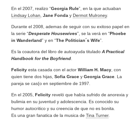
En el 2007, realizo “
Georgia Rule
”, en la que actuaban
Lindsay Lohan
,
Jane Fonda
y
Dermot Mulroney
.
Durante el 2008, ademas de seguir con su exitoso papel en
la serie “
Desperate Housewives
”, se la verá en “
Phoebe
in Wanderland
” y en “
The Politician´s Wife
”.
Es la coautora del libro de autoayuda titulado
A Practical
Handbook for the Boyfriend
.
Felicity
esta casada con el actor
William H. Macy
, con
quien tiene dos hijas,
Sofia Grace
y
Georgia Grace
. La
pareja se cas{o en septiembre de 1997.
En el 2005,
Felicity
reveló que había sufrido de anorexia y
bulimia en su juventud y adolescencia. Es conocido su
humor autocritico y su creencia de que no es bonita.
Es una gran fanatica de la musica de
Tina Turner
.