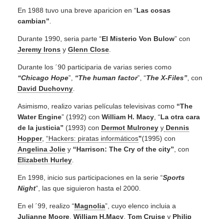
En 1988 tuvo una breve aparicion en “
Las cosas
cambian”
.
Durante 1990, seria parte “
El Misterio Von Bulow
” con
Jeremy Irons
y
Glenn Close
.
Durante los ´90 participaria de varias series como
“Chicago Hope
”,
“The human factor
”, “
The X-Files”
, con
David Duchovny
.
Asimismo, realizo varias películas televisivas como
“The
Water Engine
” (1992) con
William H. Macy
, “
La otra cara
de la justicia”
(1993) con
Dermot Mulroney
y
Dennis
Hopper
,
“Hackers: piratas informáticos
”
(1995) con
Angelina Jolie
y
“Harrison: The Cry of the city”
, con
Elizabeth Hurley
.
En 1998, inicio sus participaciones en la serie “
Sports
Night
”, las que siguieron hasta el 2000.
En el ´99, realizo “
Magnolia
”, cuyo elenco incluia a
Julianne Moore
,
William H.Macy
,
Tom Cruise
y
Philip