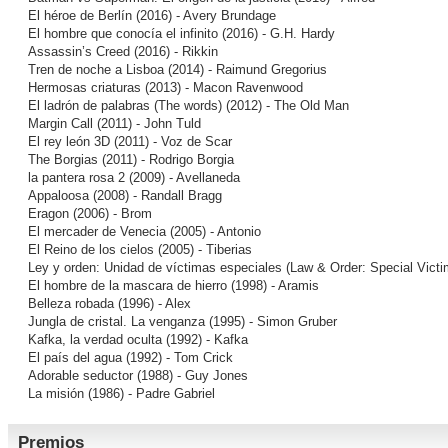
El héroe de Berlín
(2016) - Avery Brundage
El hombre que conocía el infinito
(2016) - G.H. Hardy
Assassin’s Creed
(2016) - Rikkin
Tren de noche a Lisboa
(2014) - Raimund Gregorius
Hermosas criaturas
(2013) - Macon Ravenwood
El ladrón de palabras (The words)
(2012) - The Old Man
Margin Call
(2011) - John Tuld
El rey león 3D
(2011) - Voz de Scar
The Borgias
(2011) - Rodrigo Borgia
la pantera rosa 2
(2009) - Avellaneda
Appaloosa
(2008) - Randall Bragg
Eragon
(2006) - Brom
El mercader de Venecia
(2005) - Antonio
El Reino de los cielos
(2005) - Tiberias
Ley y orden: Unidad de víctimas especiales (Law & Order: Special Victi
El hombre de la mascara de hierro
(1998) - Aramis
Belleza robada
(1996) - Alex
Jungla de cristal. La venganza
(1995) - Simon Gruber
Kafka, la verdad oculta
(1992) - Kafka
El país del agua
(1992) - Tom Crick
Adorable seductor
(1988) - Guy Jones
La misión
(1986) - Padre Gabriel
Premios