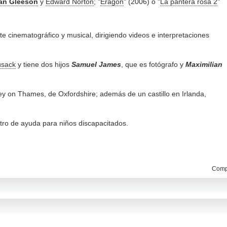
an Gleeson
y
Edward Norton
; "
Eragon
" (2006) o "
La pantera rosa 2
"
e cinematográfico y musical, dirigiendo videos e interpretaciones
usack
y tiene dos hijos
Samuel
James
, que es fotógrafo y
Maximilian
ey on Thames, de Oxfordshire; además de un castillo en Irlanda,
ntro de ayuda para niños discapacitados.
Compa