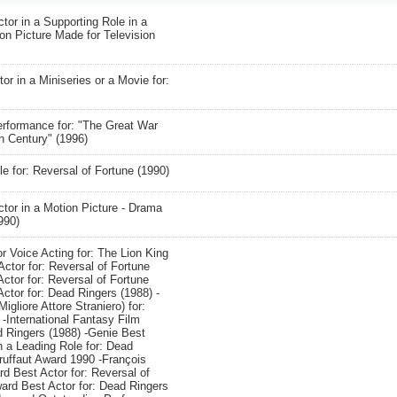
or in a Supporting Role in a
ion Picture Made for Television
or in a Miniseries or a Movie for:
rformance for: "The Great War
h Century" (1996)
le for: Reversal of Fortune (1990)
tor in a Motion Picture - Drama
990)
 Voice Acting for: The Lion King
ctor for: Reversal of Fortune
ctor for: Reversal of Fortune
ctor for: Dead Ringers (1988) -
igliore Attore Straniero) for:
 -International Fantasy Film
d Ringers (1988) -Genie Best
n a Leading Role for: Dead
ruffaut Award 1990 -François
d Best Actor for: Reversal of
rd Best Actor for: Dead Ringers