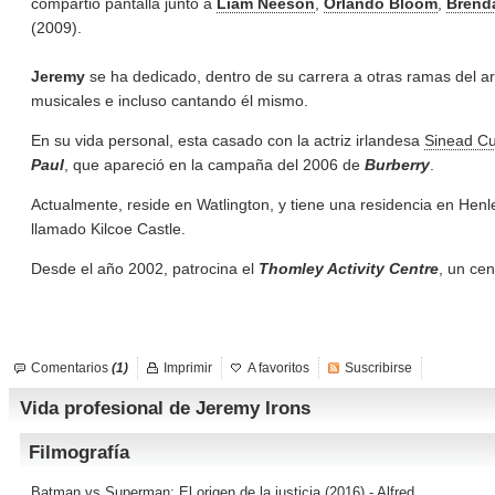
compartió pantalla junto a
Liam Neeson
,
Orlando Bloom
,
Brend
(2009).
Jeremy
se ha dedicado, dentro de su carrera a otras ramas del art
musicales e incluso cantando él mismo.
En su vida personal, esta casado con la actriz irlandesa
Sinead C
Paul
, que apareció en la campaña del 2006 de
Burberry
.
Actualmente, reside en Watlington, y tiene una residencia en Henl
llamado Kilcoe Castle.
Desde el año 2002, patrocina el
Thomley Activity Centre
, un ce
Comentarios
(1)
Imprimir
A favoritos
Suscribirse
Vida profesional de Jeremy Irons
Filmografía
Batman vs Superman: El origen de la justicia
(2016) - Alfred