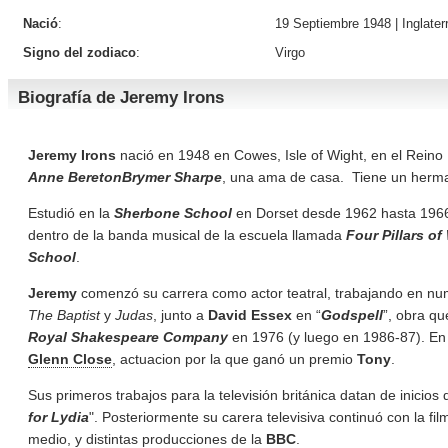
Nació
:
19 Septiembre 1948 |
Inglater
Signo del zodiaco
:
Virgo
Biografía de Jeremy Irons
Jeremy Irons
nació en 1948 en Cowes, Isle of Wight, en el Reino
Anne BeretonBrymer Sharpe
, una ama de casa. Tiene un her
Estudió en la
Sherbone School
en Dorset desde 1962 hasta 1966
dentro de la banda musical de la escuela llamada
Four Pillars o
School
.
Jeremy
comenzó su carrera como actor teatral, trabajando en n
The Baptist
y
Judas
, junto a
David Essex
en “
Godspell
”, obra qu
Royal Shakespeare Company
en 1976 (y luego en 1986-87). E
Glenn Close
, actuacion por la que ganó un premio
Tony
.
Sus primeros trabajos para la televisión británica datan de inicios 
for Lydia
". Posteriormente su carera televisiva continuó con la f
medio, y distintas producciones de la
BBC
.