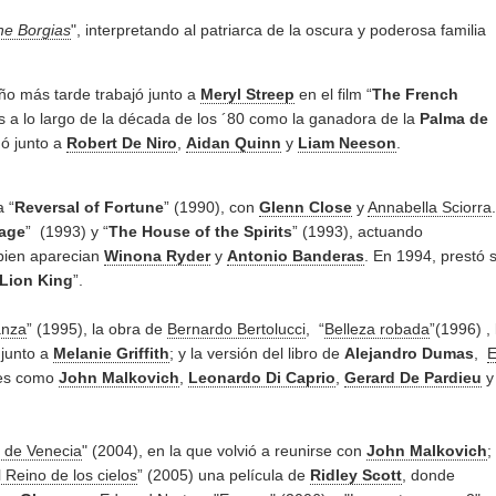
he Borgias
", interpretando al patriarca de la oscura y poderosa familia
ño más tarde trabajó junto a
Meryl Streep
en el film “
The French
as a lo largo de la década de los ´80 como la ganadora de la
Palma de
uó junto a
Robert De Niro
,
Aidan Quinn
y
Liam Neeson
.
a “
Reversal of Fortune
” (1990), con
Glenn Close
y
Annabella Sciorra
.
age
” (1993) y “
The House of the Spirits
” (1993), actuando
bien aparecian
Winona Ryder
y
Antonio Banderas
. En 1994, prestó 
Lion King
”.
anza
” (1995), la obra de
Bernardo Bertolucci
, “
Belleza robada
”(1996) , 
junto a
Melanie Griffith
; y la versión del libro de
Alejandro Dumas
,
E
res como
John Malkovich
,
Leonardo Di Caprio
,
Gerard De Pardieu
y
 de Venecia
" (2004), en la que volvió a reunirse con
John Malkovich
;
l Reino de los cielos
” (2005) una película de
Ridley Scott
, donde