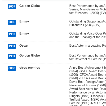
Golden Globe
Best Performance by an Act
2007
Series, Mini-Series or Mot
for: Elizabeth I (2005) (TV)
Emmy
Outstanding Supporting Act
2006
Elizabeth I (2005) (TV)
Emmy
Outstanding Voice-Over Pe
1997
and the Shaping of the 20t
Oscar
Best Actor in a Leading Ro
1991
Golden Globe
Best Performance by an Ac
1991
for: Reversal of Fortune (1
otros premios
Annie Best Achievement for
0000
(1994) -BSFC Award Best A
(1990) -CFCA Award Best A
(1990) -CFCA Award Best A
David Best Foreign Actor (M
Reversal of Fortune (1990)
Award Best Actor for: Dea
Performance by an Actor i
Ringers (1988) -François T
Truffaut Award -NSFC Awar
Fortune (1990) -NYFCC Awa