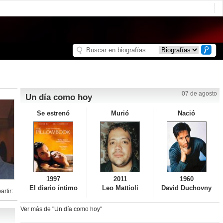
07 de agosto
Un día como hoy
Se estrenó
Murió
Nació
1997
2011
1960
El diario íntimo
Leo Mattioli
David Duchovny
rtir:
Ver más de "Un día como hoy"