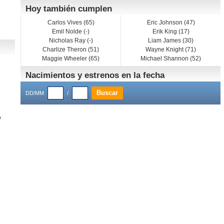
Hoy también cumplen
Carlos Vives (65)
Eric Johnson (47)
Emil Nolde (-)
Erik King (17)
Nicholas Ray (-)
Liam James (30)
Charlize Theron (51)
Wayne Knight (71)
Maggie Wheeler (65)
Michael Shannon (52)
Nacimientos y estrenos en la fecha
DD/MM
/
e