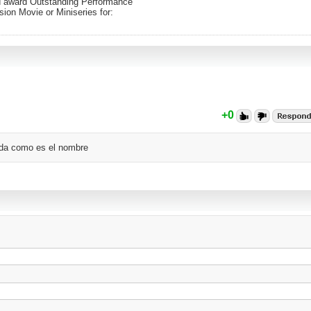
ld award Outstanding Performance
sion Movie or Miniseries for:
+0
cida como es el nombre