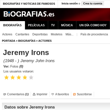
Inicia sesión
o
Crea tu cuenta
BIOGRAFÍAS Y NOTICIAS DE FAMOSOS
BIOGRAFÍAS
PELÍCULAS
TV
MÚSICA
UN DÍA COMO HOY
Actores
Cantantes
Deportistas
Modelos
Más...
|
País de procedencia
PORTADA
>
BIOGRAFÍAS
>
ACTORES
Jeremy Irons
(1948 - ) Jeremy John Irons
Ver:
Fotos
(0)
Los usuarios votaron:
Comentarios
(1)
Imprimir
A favoritos
Suscribirse
Datos sobre Jeremy Irons