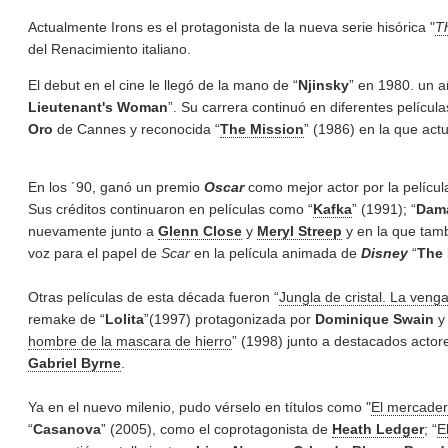
Actualmente Irons es el protagonista de la nueva serie hisórica "
T
del Renacimiento italiano.
El debut en el cine le llegó de la mano de “
Njinsky
” en 1980. un a
Lieutenant's Woman
”. Su carrera continuó en diferentes películ
Oro
de Cannes y reconocida “
The Mission
” (1986) en la que act
En los ´90, ganó un premio
Oscar
como mejor actor por la películ
Sus créditos continuaron en películas como “
Kafka
” (1991); “
Dam
nuevamente junto a
Glenn Close
y
Meryl Streep
y en la que tam
voz para el papel de
Scar
en la película animada de
Disney
“
The 
Otras películas de esta década fueron “
Jungla de cristal. La veng
remake de “
Lolita
”(1997) protagonizada por
Dominique Swain
y 
hombre de la mascara de hierro
” (1998) junto a destacados acto
Gabriel Byrne
.
Ya en el nuevo milenio, pudo vérselo en títulos como "
El mercader
“
Casanova
” (2005), como el coprotagonista de
Heath Ledger
;
“
E