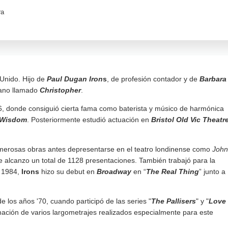
ra
 Unido. Hijo de
Paul Dugan Iron
s
, de profesión contador y de
Barbara
mano llamado
Christopher
.
, donde consiguió cierta fama como baterista y músico de harmónica
f Wisdom
. Posteriormente estudió actuación en
Bristol Old Vic Theatr
umerosas obras antes depresentarse en el teatro londinense como
John
e alcanzo un total de 1128 presentaciones. También trabajó para la
n 1984,
Irons
hizo su debut en
Broadway
en “
The Real Thing
” junto a
de los años '70, cuando participó de las series "
The Pallisers
" y "
Love
ilmación de varios largometrajes realizados especialmente para este