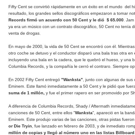
Fifty Cent se convirtió rápidamente en un éxito en el mundo del 
resultado, los grandes sellos discográficos empezaron a tomar no
Records firmó un acuerdo con 50 Cent y le dió $ 65.000
. Jam
ya era un músico con un contrato discográfico, 50 Cent no tenía d
venta de drogas.
En mayo de 2000, la vida de 50 Cent se encontró con él. Mientras
otro coche se detuvo y el conductor disparó una bala tras otra en
incluyendo una bala en la cadera, que le quebró el hueso, y una 
Columbia Records, y la compañía le cerró el contraro. Siempre opti
En 2002 Fifty Cent entregó
"Wanksta"
, junto con algunas de su
Eminem. Este llamó inmediatamente a 50 Cent y le pidió que fuer
suma de 1 millón,
y fue el primer rapero en ser promovido por S
A diferencia de Columbia Records, Shady / Aftermath inmediatamen
canciones de 50 Cent, entre ellos "
Wanksta
", apareció en la ban
Eminem. Este produjo varias de las canciones, otras pistas fueron
or Die Tryin
, fue lanzado en febrero de 2003, y de inmediato rom
millón de copias y llegó al número uno en las listas Billboard