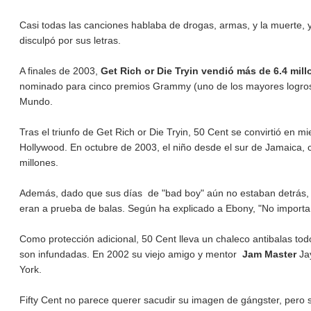
Casi todas las canciones hablaba de drogas, armas, y la muerte, y 
disculpó por sus letras.
A finales de 2003,
Get Rich or Die Tryin vendió más de 6.4 mil
nominado para cinco premios Grammy (uno de los mayores logros e
Mundo.
Tras el triunfo de Get Rich or Die Tryin, 50 Cent se convirtió en m
Hollywood. En octubre de 2003, el niño desde el sur de Jamaica
millones.
Además, dado que sus días de "bad boy" aún no estaban detrás, 
eran a prueba de balas. Según ha explicado a Ebony, "No importa 
Como protección adicional, 50 Cent lleva un chaleco antibalas todo
son infundadas. En 2002 su viejo amigo y mentor
Jam Master
Jay
York.
Fifty Cent no parece querer sacudir su imagen de gángster, pero sí