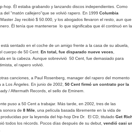
hip-hop. Él estaba grabando y lanzando discos independientes. Como
ta del "matón callejero"que se volvió rapero. En 1999
Columbia
 Master Jay recibió $ 50.000, y los abogados llevaron el resto, aun que
inero. Él tenía que mantenerse lo que significaba que él continuó en la
 está sentado en el coche de un amigo frente a la casa de su abuela,
 el cuerpo de 50 Cent.
En total, fue disparado nueve veces
,
bala en la cabeza. Aunque sobrevivió 50 Cent, fue demasiado para
mista, el rapero volvió.
s otras canciones, a Paul Rosenberg, manager del rapero del momento
a a Los Ángeles. En junio de 2002,
50 Cent firmó un contrato por la
hady / Aftermath Records, el sello de Eminem.
te puso a 50 Cent a trabajar. Más tarde, en 2002, tres de las
da sonora de
8 Mile
, una película basada libremente en la vida de
 producidas por la leyenda del hip-hop Dre Dr. El CD, titulado
Get Ric
pió todos los récords. Pocos días después de su debut,
vendió casi u
.