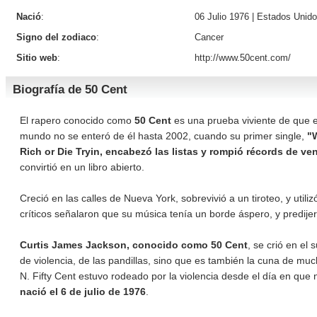
Nació
:
06 Julio 1976 |
Estados Unid
Signo del zodiaco
:
Cancer
Sitio web
:
http://www.50cent.com/
Biografía de 50 Cent
El rapero conocido como
50 Cent
es una prueba viviente de que el 
mundo no se enteró de él hasta 2002, cuando su primer single,
"
Rich or Die Tryin, encabezó las listas y rompió récords de ven
convirtió en un libro abierto.
Creció en las calles de Nueva York, sobrevivió a un tiroteo, y uti
críticos señalaron que su música tenía un borde áspero, y predije
Curtis James Jackson, conocido como 50 Cent
, se crió en el
de violencia, de las pandillas, sino que es también la cuna de mu
N. Fifty Cent estuvo rodeado por la violencia desde el día en que 
nació el 6 de julio de 1976
.