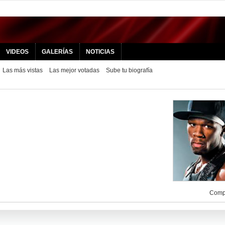
VIDEOS
GALERÍAS
NOTICIAS
Las más vistas
Las mejor votadas
Sube tu biografía
Compa