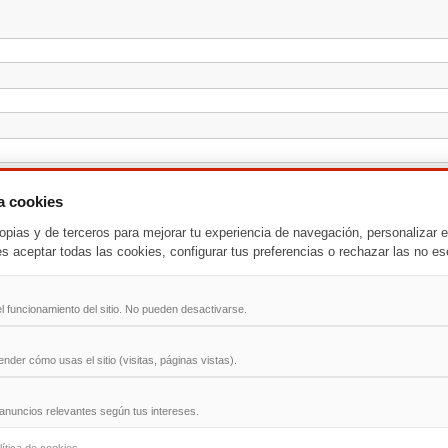
za cookies
opias y de terceros para mejorar tu experiencia de navegación, personalizar e
es aceptar todas las cookies, configurar tus preferencias o rechazar las no es
l funcionamiento del sitio. No pueden desactivarse.
der cómo usas el sitio (visitas, páginas vistas).
anuncios relevantes según tus intereses.
-
T
-
U
-
V
-
W
-
X
-
Y
-
Z