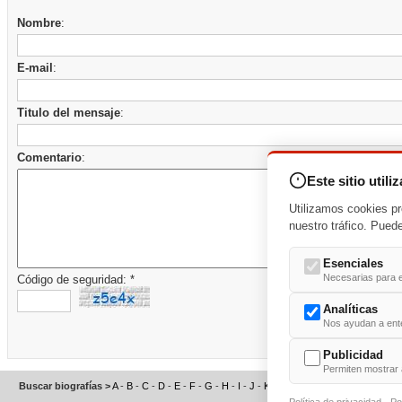
Nombre
:
E-mail
:
Titulo del mensaje
:
Comentario
:
Este sitio utili
Utilizamos cookies pr
nuestro tráfico. Pued
Esenciales
Necesarias para e
Código de seguridad: *
Analíticas
Nos ayudan a enten
Publicidad
Permiten mostrar 
Buscar biografías >
A
-
B
-
C
-
D
-
E
-
F
-
G
-
H
-
I
-
J
-
K
-
L
-
M
-
N
-
O
-
P
-
Q
-
R
-
S