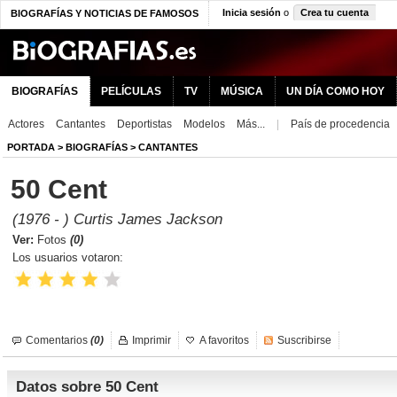
Inicia sesión
o
Crea tu cuenta
BIOGRAFÍAS Y NOTICIAS DE FAMOSOS
BIOGRAFÍAS
PELÍCULAS
TV
MÚSICA
UN DÍA COMO HOY
Actores
Cantantes
Deportistas
Modelos
Más...
|
País de procedencia
PORTADA
>
BIOGRAFÍAS
>
CANTANTES
50 Cent
(1976 - ) Curtis James Jackson
Ver:
Fotos
(0)
Los usuarios votaron:
Comentarios
(0)
Imprimir
A favoritos
Suscribirse
Datos sobre 50 Cent