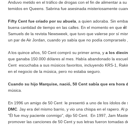
Anduvo metido en el tráfico de drogas con el fin de alimentar a su
temidos en Queens. Sabrina fue asesinada misteriosamente cuand
Fifty Cent fue criado por su abuela
, a quien adoraba. Sin embar
buena cantidad de tiempo en las calles. En el momento en que
él 
Samuels de la revista Newsweek, que tuvo que valerse por sí mism
un par de Air Jordan, cuando yo sabía que no podía comprarselo 
A los quince años, 50 Cent compró su primer arma, y
a los dieci
que ganaba 150.000 dólares al mes. Había abandonado la escuela 
Cent escuchaba a sus músicos favoritos, incluyendo KRS-1, Raki
en el negocio de la música, pero no estaba seguro.
Cuando su hijo Marquise, nació, 50 Cent sabía que era hora 
música.
En 1996 un amigo de 50 Cent le presentó a uno de los ídolos de 
DMC
. Jay era del mismo barrio, y vio una chispa en el rapero. A
"Él fue muy paciente conmigo", dijo 50 Cent. En 1997, Jam Maste
promover las canciones de 50 Cent y sus letras fueron tomadas de 