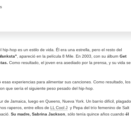
os
hip-hop es un estilo de vida. Él era una estrella, pero el resto del
Wanksta"
, apareció en la película 8 Mile. En 2003, con su álbum
Get
tas.
Como resultado, el joven era asediado por la prensa, y su vida se
lizó esas experiencias para alimentar sus canciones. Como resultado, los
ron que sería el siguiente peso pesado del hip-hop.
 sur de Jamaica, luego en Queens, Nueva York. Un barrio difícil, plagado
chos raperos, entre ellos de
LL Cool J
y Pepa del trío femenino de Salt
nació.
Su madre, Sabrina Jackson
, sólo tenía quince años cuando
él