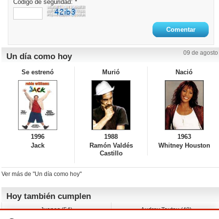
Código de seguridad: *
09 de agosto
Un día como hoy
Se estrenó
Murió
Nació
1996
1988
1963
Jack
Ramón Valdés
Whitney Houston
Castillo
Ver más de "Un día como hoy"
Hoy también cumplen
Juanes (54)
Audrey Tautou (48)
Liz Vassey (54)
Melanie Griffith (69)