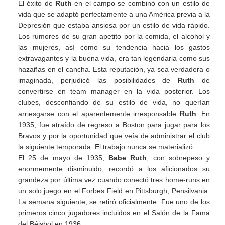
El éxito de
Ruth
en el campo se combinó con un estilo de
vida que se adaptó perfectamente a una América previa a la
Depresión que estaba ansiosa por un estilo de vida rápido.
Los rumores de su gran apetito por la comida, el alcohol y
las mujeres, así como su tendencia hacia los gastos
extravagantes y la buena vida, era tan legendaria como sus
hazañas en el cancha. Esta reputación, ya sea verdadera o
imaginada, perjudicó las posibilidades de
Ruth
de
convertirse en team manager en la vida posterior. Los
clubes, desconfiando de su estilo de vida, no querían
arriesgarse con el aparentemente irresponsable
Ruth
. En
1935, fue atraído de regreso a Boston para jugar para los
Bravos y por la oportunidad que veía de administrar el club
la siguiente temporada. El trabajo nunca se materializó.
El 25 de mayo de 1935,
Babe Ruth
, con sobrepeso y
enormemente disminuido, recordó a los aficionados su
grandeza por última vez cuando conectó tres home-runs en
un solo juego en el Forbes Field en Pittsburgh, Pensilvania.
La semana siguiente, se retiró oficialmente. Fue uno de los
primeros cinco jugadores incluidos en el Salón de la Fama
del Béisbol en 1936.