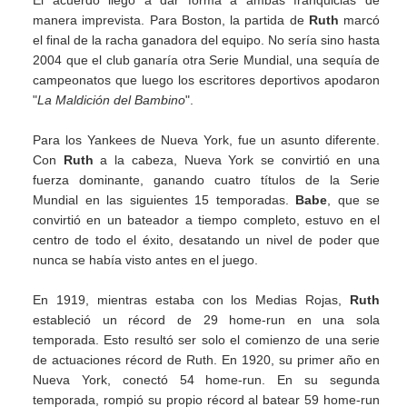
El acuerdo llegó a dar forma a ambas franquicias de
manera imprevista. Para Boston, la partida de
Ruth
marcó
el final de la racha ganadora del equipo. No sería sino hasta
2004 que el club ganaría otra Serie Mundial, una sequía de
campeonatos que luego los escritores deportivos apodaron
"
La Maldición del Bambino
".
Para los Yankees de Nueva York, fue un asunto diferente.
Con
Ruth
a la cabeza, Nueva York se convirtió en una
fuerza dominante, ganando cuatro títulos de la Serie
Mundial en las siguientes 15 temporadas.
Babe
, que se
convirtió en un bateador a tiempo completo, estuvo en el
centro de todo el éxito, desatando un nivel de poder que
nunca se había visto antes en el juego.
En 1919, mientras estaba con los Medias Rojas,
Ruth
estableció un récord de 29 home-run en una sola
temporada. Esto resultó ser solo el comienzo de una serie
de actuaciones récord de Ruth. En 1920, su primer año en
Nueva York, conectó 54 home-run. En su segunda
temporada, rompió su propio récord al batear 59 home-run