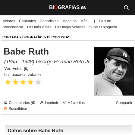
Bi
O
GRAFIAS.es
Actores
Cantantes
Deportistas
Modelos
Más...
|
País de
Biografías
procedencia
Las más vistas
Las mejor votadas
Sube tu biografía
Películas
PORTADA
>
BIOGRAFÍAS
>
DEPORTISTAS
Babe Ruth
TV
(1895 - 1948) George Herman Ruth Jr.
Música
Ver:
Fotos
(0)
Los usuarios votaron:
Un día como hoy
Videos
Comentarios
(0)
Imprimir
A favoritos
Compartir:
Galerías
Suscribirse
Noticias
Datos sobre Babe Ruth
Iniciar sesión
Crear cuenta