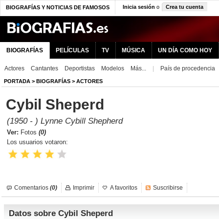
Inicia sesión
o
Crea tu cuenta
BIOGRAFÍAS Y NOTICIAS DE FAMOSOS
BIOGRAFÍAS
PELÍCULAS
TV
MÚSICA
UN DÍA COMO HOY
Actores
Cantantes
Deportistas
Modelos
Más...
|
País de procedencia
PORTADA
>
BIOGRAFÍAS
>
ACTORES
Cybil Sheperd
(1950 - ) Lynne Cybill Shepherd
Ver:
Fotos
(0)
Los usuarios votaron:
Comentarios
(0)
Imprimir
A favoritos
Suscribirse
Datos sobre Cybil Sheperd