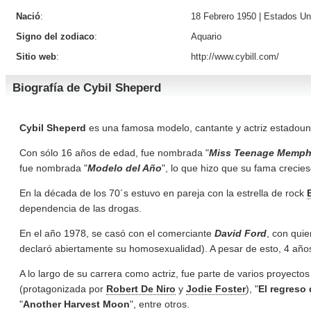
Nació
:
18 Febrero 1950 |
Estados Un
Signo del zodiaco
:
Aquario
Sitio web
:
http://www.cybill.com/
Biografía de Cybil Sheperd
Cybil Sheperd
es una famosa modelo, cantante y actriz estadoun
Con sólo 16 años de edad, fue nombrada "
Miss Teenage Memph
fue nombrada "
Modelo del Año
", lo que hizo que su fama crecie
En la década de los 70´s estuvo en pareja con la estrella de rock
dependencia de las drogas.
En el año 1978, se casó con el comerciante
David Ford
, con qui
declaró abiertamente su homosexualidad). A pesar de esto, 4 años
A lo largo de su carrera como actriz, fue parte de varios proyecto
(protagonizada por
Robert De Niro
y
Jodie Foster
), "
El regreso 
"
Another Harvest Moon
", entre otros.