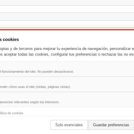
za cookies
opias y de terceros para mejorar tu experiencia de navegación, personalizar e
es aceptar todas las cookies, configurar tus preferencias o rechazar las no es
l funcionamiento del sitio. No pueden desactivarse.
der cómo usas el sitio (visitas, páginas vistas).
anuncios relevantes según tus intereses.
-
T
-
U
-
V
-
W
-
X
-
Y
-
Z
lítica de cookies
Solo esenciales
Guardar preferencias
ad