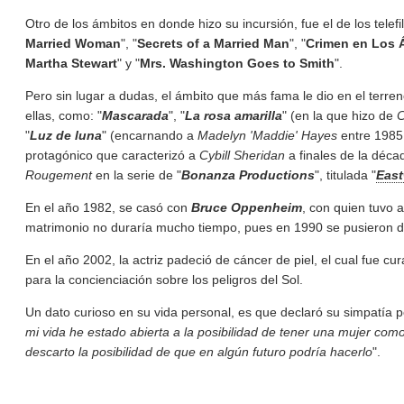
Otro de los ámbitos en donde hizo su incursión, fue el de los telef
Married Woman
", "
Secrets of a Married
Man
", "
Crimen en Los 
Martha Stewart
" y "
Mrs. Washington Goes to Smith
".
Pero sin lugar a dudas, el ámbito que más fama le dio en el terren
ellas, como: "
Mascarada
", "
La rosa amarilla
" (en la que hizo de
C
"
Luz de luna
" (encarnando a
Madelyn 'Maddie' Hayes
entre 1985 
protagónico que caracterizó a
Cybill Sheridan
a finales de la décad
Rougement
en la serie de "
Bonanza Productions
", titulada "
East
En el año 1982, se casó con
Bruce Oppenheim
, con quien tuvo
matrimonio no duraría mucho tiempo, pues en 1990 se pusieron de 
En el año 2002, la actriz padeció de cáncer de piel, el cual fue
para la concienciación sobre los peligros del Sol.
Un dato curioso en su vida personal, es que declaró su simpatía
mi vida he estado abierta a la posibilidad de tener una mujer co
descarto la posibilidad de que en algún futuro podría hacerlo
".