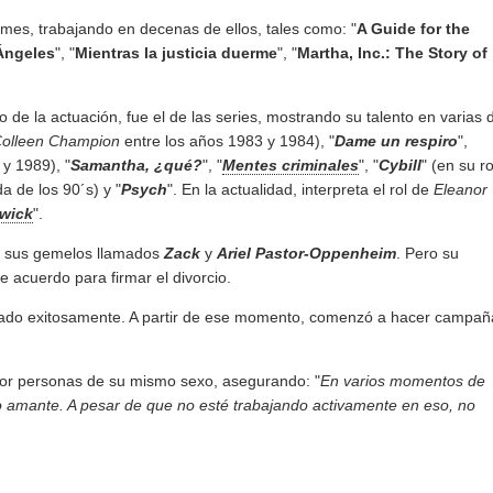
ilmes, trabajando en decenas de ellos, tales como: "
A Guide for the
Ángeles
", "
Mientras la justicia duerme
", "
Martha, Inc.: The Story of
o de la actuación, fue el de las series, mostrando su talento en varias 
olleen Champion
entre los años 1983 y 1984), "
Dame un respiro
",
y 1989), "
Samantha, ¿qué?
", "
Mentes criminales
", "
Cybill
" (en su ro
a de los 90´s) y "
Psych
". En la actualidad, interpreta el rol de
Eleanor
wick
".
 a sus gemelos llamados
Zack
y
Ariel Pastor-Oppenheim
. Pero su
acuerdo para firmar el divorcio.
 curado exitosamente. A partir de ese momento, comenzó a hacer campañ
 por personas de su mismo sexo, asegurando: "
En varios momentos de
mo amante. A pesar de que no esté trabajando activamente en eso, no