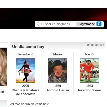
08 de agosto
Un día como hoy
Se estrenó
Murió
Nació
2005
1989
1943
Charlie y la fábrica
Antonio Garisa
Ricardo Pavoni
rtir:
de chocolate
Ver más de "Un día como hoy"