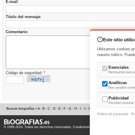
E-mail
:
Titulo del mensaje
:
Comentario
:
Este sitio utili
Utilizamos cookies pr
nuestro tráfico. Pued
Esenciales
Necesarias para e
Código de seguridad: *
Analíticas
Nos ayudan a enten
Publicidad
Permiten mostrar 
Buscar biografías >
A
-
B
-
C
-
D
-
E
-
F
-
G
-
H
-
I
-
J
-
K
-
L
-
M
-
N
-
O
-
P
-
Q
-
R
-
S
Política de privacidad
·
Po
© 1999-2014. Todos los derechos reservados.
Condiciones de uso
y
Política de Privacid