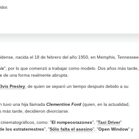
idos
idense, nacida el 18 de febrero del año 1950, en Memphis, Tennessee
is
", por lo que comenzó a trabajar como modelo. Dos años más tarde,
se de una forma realmente abrupta.
Elvis Presley
, de quien se separó un tiempo después debido a su
en tuvo una hija llamada
Clementine Ford
(quien, en la actualidad,
 más tarde, decidieron divorciarse.
s cinematográficos, como: "
El rompecorazones
", "
Taxi Driver
"
de los extraterrestres
", "
Sólo falta el asesino
", "
Open Window
" y