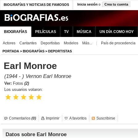
Inicia sesión
o
Crea tu cuenta
BIOGRAFÍAS Y NOTICIAS DE FAMOSOS
BIOGRAFÍAS
PELÍCULAS
TV
MÚSICA
UN DÍA COMO HOY
Actores
Cantantes
Deportistas
Modelos
Más...
|
País de procedencia
PORTADA
>
BIOGRAFÍAS
>
DEPORTISTAS
Earl Monroe
(1944 - ) Vernon Earl Monroe
Ver:
Fotos
(2)
Los usuarios votaron:
Comentarios
(0)
Imprimir
A favoritos
Suscribirse
Datos sobre Earl Monroe