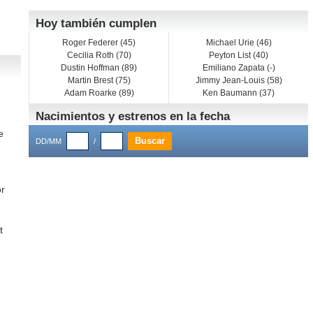
Hoy también cumplen
Roger Federer (45)
Michael Urie (46)
Cecilia Roth (70)
Peyton List (40)
Dustin Hoffman (89)
Emiliano Zapata (-)
Martin Brest (75)
Jimmy Jean-Louis (58)
Adam Roarke (89)
Ken Baumann (37)
Nacimientos y estrenos en la fecha
e
DD/MM
/
or
t