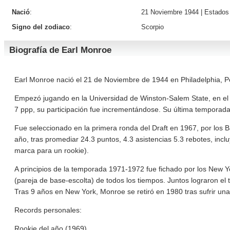
Nació
:
21 Noviembre 1944 |
Estados
Signo del zodiaco
:
Scorpio
Biografía de Earl Monroe
Earl Monroe nació el 21 de Noviembre de 1944 en Philadelphia, P
Empezó jugando en la Universidad de Winston-Salem State, en el 
7 ppp, su participación fue incrementándose. Su última temporada
Fue seleccionado en la primera ronda del Draft en 1967, por los B
año, tras promediar 24.3 puntos, 4.3 asistencias 5.3 rebotes, inc
marca para un rookie).
A principios de la temporada 1971-1972 fue fichado por los New Yo
(pareja de base-escolta) de todos los tiempos. Juntos lograron el 
Tras 9 años en New York, Monroe se retiró en 1980 tras sufrir una l
Records personales:
Rookie del año (1969).