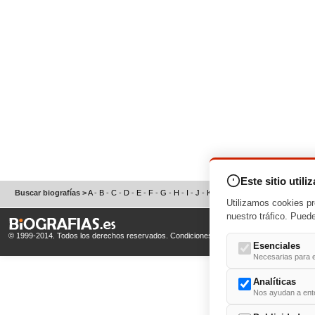
Este sitio utili
Buscar biografías >
A
-
B
-
C
-
D
-
E
-
F
-
G
-
H
-
I
-
J
-
K
-
L
-
M
-
N
-
O
-
P
-
Q
-
R
-
S
Utilizamos cookies pr
nuestro tráfico. Pued
© 1999-2014. Todos los derechos reservados.
Condiciones de uso
y
Política de Privacid
Esenciales
Necesarias para e
Analíticas
Nos ayudan a enten