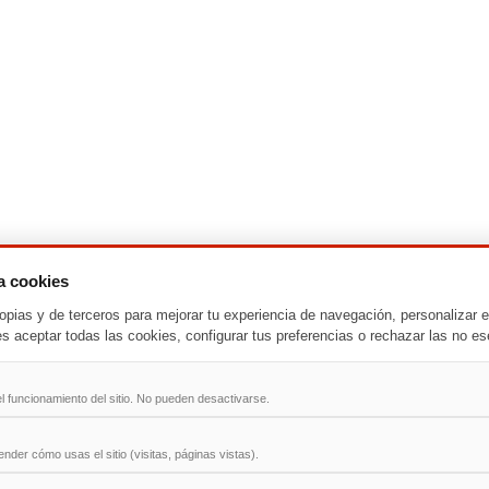
za cookies
-
T
-
U
-
V
-
W
-
X
-
Y
-
Z
opias y de terceros para mejorar tu experiencia de navegación, personalizar e
es aceptar todas las cookies, configurar tus preferencias o rechazar las no es
ad
l funcionamiento del sitio. No pueden desactivarse.
der cómo usas el sitio (visitas, páginas vistas).