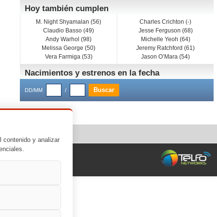
Hoy también cumplen
M. Night Shyamalan (56)
Charles Crichton (-)
Claudio Basso (49)
Jesse Ferguson (68)
Andy Warhol (98)
Michelle Yeoh (64)
Melissa George (50)
Jeremy Ratchford (61)
Vera Farmiga (53)
Jason O’Mara (54)
Nacimientos y estrenos en la fecha
DD/MM
/
l contenido y analizar
enciales.