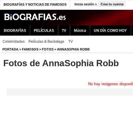
Inicia sesión
o
Crea tu cuenta
BIOGRAFÍAS Y NOTICIAS DE FAMOSOS
BIOGRAFÍAS
PELÍCULAS
TV
Música
UN DÍA COMO HOY
Celebridades
Películas & Backstage
TV
PORTADA
>
FAMOSOS
>
FOTOS
>
ANNASOPHIA ROBB
Fotos de AnnaSophia Robb
No hay imágenes disponib