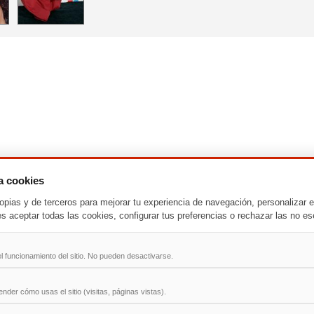
za cookies
-
T
-
U
-
V
-
W
-
X
-
Y
-
Z
opias y de terceros para mejorar tu experiencia de navegación, personalizar e
es aceptar todas las cookies, configurar tus preferencias o rechazar las no es
ad
l funcionamiento del sitio. No pueden desactivarse.
der cómo usas el sitio (visitas, páginas vistas).