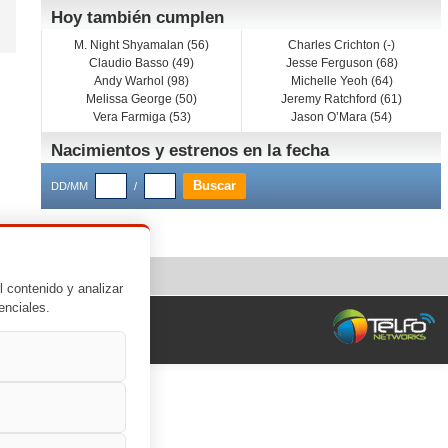
Hoy también cumplen
M. Night Shyamalan (56)
Charles Crichton (-)
Claudio Basso (49)
Jesse Ferguson (68)
Andy Warhol (98)
Michelle Yeoh (64)
Melissa George (50)
Jeremy Ratchford (61)
Vera Farmiga (53)
Jason O’Mara (54)
Nacimientos y estrenos en la fecha
DD/MM
/
l contenido y analizar
enciales.