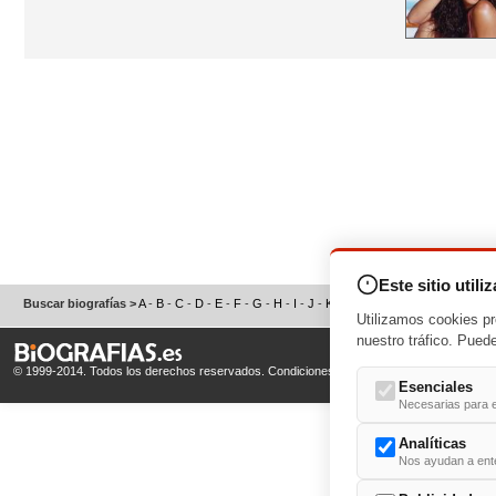
Este sitio utili
Buscar biografías >
A
-
B
-
C
-
D
-
E
-
F
-
G
-
H
-
I
-
J
-
K
-
L
-
M
-
N
-
O
-
P
-
Q
-
R
-
S
Utilizamos cookies pr
nuestro tráfico. Pued
© 1999-2014. Todos los derechos reservados.
Condiciones de uso
y
Política de Privacid
Esenciales
Necesarias para e
Analíticas
Nos ayudan a enten