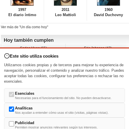
1997
2011
1960
El diario íntimo
Leo Mattioli
David Duchovny
Ver más de "Un día como hoy"
Hoy también cumplen
Carlos Vives (65)
Eric Johnson (47)
Emil Nolde (-)
Erik King (17)
Este sitio utiliza cookies
Nicholas Ray (-)
Liam James (30)
Charlize Theron (51)
Wayne Knight (71)
Utilizamos cookies propias y de terceros para mejorar tu experiencia de
Maggie Wheeler (65)
Michael Shannon (52)
navegación, personalizar el contenido y analizar nuestro tráfico. Puedes
aceptar todas las cookies, configurar tus preferencias o rechazar las no
Nacimientos y estrenos en la fecha
esenciales.
DD/MM
/
Esenciales
Necesarias para el funcionamiento del sitio. No pueden desactivarse.
Analíticas
Nos ayudan a entender cómo usas el sitio (visitas, páginas vistas).
Buscar biografías >
A
-
B
-
C
-
D
-
E
-
F
-
G
-
H
-
I
-
J
-
K
-
L
-
M
-
N
-
O
-
P
-
Q
-
R
-
S
-
T
-
U
-
V
-
W
-
X
-
Y
-
Z
Publicidad
Permiten mostrar anuncios relevantes según tus intereses.