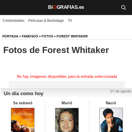
Bi
O
GRAFIAS.es
Celebridades
Películas & Backstage
TV
Biografías
Películas
PORTADA
>
FAMOSOS
>
FOTOS
>
FOREST WHITAKER
Fotos de Forest Whitaker
TV
Música
Un día como hoy
No hay imágenes disponibles para la entrada seleccionada
Videos
07 de agosto
Un día como hoy
Galerías
Se estrenó
Murió
Nació
Noticias
Iniciar sesión
Crear cuenta