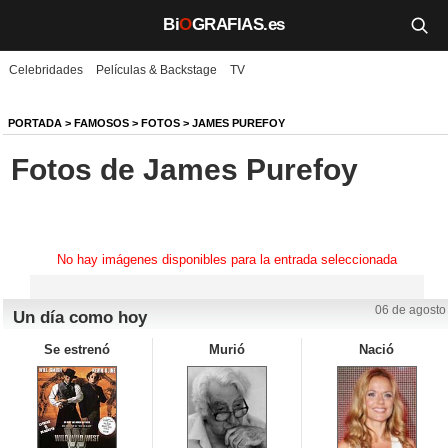
Bi
O
GRAFIAS.es
Celebridades
Películas & Backstage
TV
Biografías
Películas
PORTADA
>
FAMOSOS
>
FOTOS
>
JAMES PUREFOY
Fotos de James Purefoy
TV
Música
Un día como hoy
No hay imágenes disponibles para la entrada seleccionada
Videos
06 de agosto
Un día como hoy
Galerías
Se estrenó
Murió
Nació
Noticias
Iniciar sesión
Crear cuenta