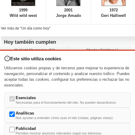
1999
2001
1972
Wild wild west
Jorge Amado
Geri Halliwell
Ver más de "Un día como hoy"
Hoy también cumplen
M. Night Shyamalan (56)
Charles Crichton (-)
Claudio Basso (49)
Jesse Ferguson (68)
Este sitio utiliza cookies
Andy Warhol (98)
Michelle Yeoh (64)
Melissa George (50)
Jeremy Ratchford (61)
Utilizamos cookies propias y de terceros para mejorar tu experiencia de
Vera Farmiga (53)
Jason O’Mara (54)
navegación, personalizar el contenido y analizar nuestro tráfico. Puedes
aceptar todas las cookies, configurar tus preferencias o rechazar las no
Nacimientos y estrenos en la fecha
esenciales.
DD/MM
/
Esenciales
Necesarias para el funcionamiento del sitio. No pueden desactivarse.
Analíticas
Nos ayudan a entender cómo usas el sitio (visitas, páginas vistas).
Buscar biografías >
A
-
B
-
C
-
D
-
E
-
F
-
G
-
H
-
I
-
J
-
K
-
L
-
M
-
N
-
O
-
P
-
Q
-
R
-
S
-
T
-
U
-
V
-
W
-
X
-
Y
-
Z
Publicidad
Permiten mostrar anuncios relevantes según tus intereses.