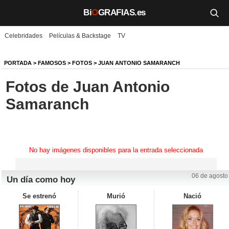
Bi
O
GRAFIAS.es
Celebridades
Películas & Backstage
TV
Biografías
Películas
PORTADA
>
FAMOSOS
>
FOTOS
>
JUAN ANTONIO SAMARANCH
Fotos de Juan Antonio
TV
Samaranch
Música
Un día como hoy
No hay imágenes disponibles para la entrada seleccionada
Videos
Galerías
06 de agosto
Un día como hoy
Se estrenó
Murió
Nació
Noticias
Iniciar sesión
Crear cuenta