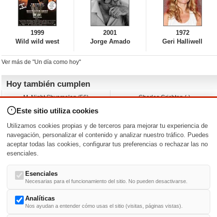
1999
2001
1972
Wild wild west
Jorge Amado
Geri Halliwell
Ver más de "Un día como hoy"
Hoy también cumplen
M. Night Shyamalan (56)
Charles Crichton (-)
Claudio Basso (49)
Jesse Ferguson (68)
Este sitio utiliza cookies
Andy Warhol (98)
Michelle Yeoh (64)
Melissa George (50)
Jeremy Ratchford (61)
Utilizamos cookies propias y de terceros para mejorar tu experiencia de
Vera Farmiga (53)
Jason O’Mara (54)
navegación, personalizar el contenido y analizar nuestro tráfico. Puedes
aceptar todas las cookies, configurar tus preferencias o rechazar las no
Nacimientos y estrenos en la fecha
esenciales.
DD/MM
/
Esenciales
Necesarias para el funcionamiento del sitio. No pueden desactivarse.
Analíticas
Nos ayudan a entender cómo usas el sitio (visitas, páginas vistas).
Buscar biografías >
A
-
B
-
C
-
D
-
E
-
F
-
G
-
H
-
I
-
J
-
K
-
L
-
M
-
N
-
O
-
P
-
Q
-
R
-
S