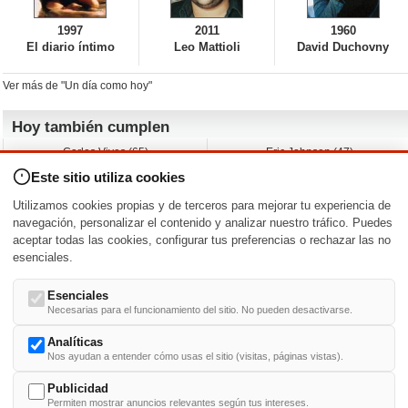
1997
2011
1960
El diario íntimo
Leo Mattioli
David Duchovny
Ver más de "Un día como hoy"
Hoy también cumplen
Carlos Vives (65)
Eric Johnson (47)
Emil Nolde (-)
Erik King (17)
Este sitio utiliza cookies
Nicholas Ray (-)
Liam James (30)
Charlize Theron (51)
Wayne Knight (71)
Utilizamos cookies propias y de terceros para mejorar tu experiencia de
Maggie Wheeler (65)
Michael Shannon (52)
navegación, personalizar el contenido y analizar nuestro tráfico. Puedes
aceptar todas las cookies, configurar tus preferencias o rechazar las no
Nacimientos y estrenos en la fecha
esenciales.
DD/MM
/
Esenciales
Necesarias para el funcionamiento del sitio. No pueden desactivarse.
Analíticas
Nos ayudan a entender cómo usas el sitio (visitas, páginas vistas).
Buscar biografías >
A
-
B
-
C
-
D
-
E
-
F
-
G
-
H
-
I
-
J
-
K
-
L
-
M
-
N
-
O
-
P
-
Q
-
R
-
S
-
T
-
U
-
V
-
W
-
X
-
Y
-
Z
Publicidad
Permiten mostrar anuncios relevantes según tus intereses.