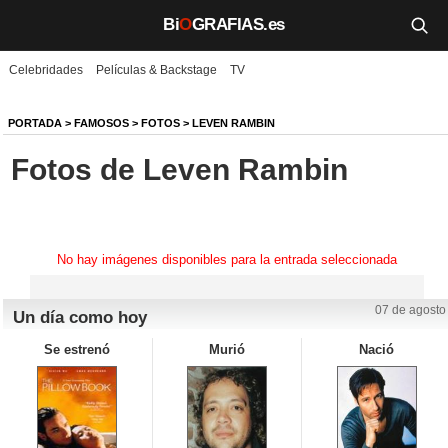
Bi
O
GRAFIAS.es
Celebridades
Películas & Backstage
TV
Biografías
Películas
PORTADA
>
FAMOSOS
>
FOTOS
>
LEVEN RAMBIN
Fotos de Leven Rambin
TV
Música
Un día como hoy
No hay imágenes disponibles para la entrada seleccionada
Videos
07 de agosto
Un día como hoy
Galerías
Se estrenó
Murió
Nació
Noticias
Iniciar sesión
Crear cuenta