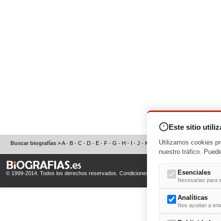
Este sitio utili
Utilizamos cookies pr
Buscar biografías >
A
-
B
-
C
-
D
-
E
-
F
-
G
-
H
-
I
-
J
-
K
-
L
-
M
-
N
-
O
-
P
-
Q
-
R
-
S
nuestro tráfico. Pued
Esenciales
© 1999-2014. Todos los derechos reservados.
Condiciones de uso
y
Política de Privacid
Necesarias para e
Analíticas
Nos ayudan a enten