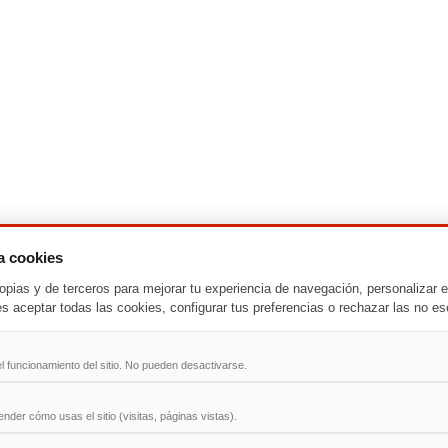
za cookies
opias y de terceros para mejorar tu experiencia de navegación, personalizar e
-
T
-
U
-
V
-
W
-
X
-
Y
-
Z
es aceptar todas las cookies, configurar tus preferencias o rechazar las no es
ad
l funcionamiento del sitio. No pueden desactivarse.
der cómo usas el sitio (visitas, páginas vistas).