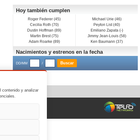
Hoy también cumplen
Roger Federer (45)
Michael Urie (46)
Cecilia Roth (70)
Peyton List (40)
Dustin Hoffman (89)
Emiliano Zapata (-)
Martin Brest (75)
Jimmy Jean-Louis (58)
Adam Roarke (89)
Ken Baumann (37)
Nacimientos y estrenos en la fecha
DD/MM
/
l contenido y analizar
enciales.