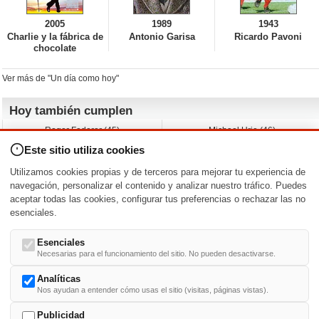
2005
1989
1943
Charlie y la fábrica de
Antonio Garisa
Ricardo Pavoni
chocolate
Ver más de "Un día como hoy"
Hoy también cumplen
Roger Federer (45)
Michael Urie (46)
Cecilia Roth (70)
Peyton List (40)
Este sitio utiliza cookies
Dustin Hoffman (89)
Emiliano Zapata (-)
Martin Brest (75)
Jimmy Jean-Louis (58)
Utilizamos cookies propias y de terceros para mejorar tu experiencia de
Adam Roarke (89)
Ken Baumann (37)
navegación, personalizar el contenido y analizar nuestro tráfico. Puedes
aceptar todas las cookies, configurar tus preferencias o rechazar las no
Nacimientos y estrenos en la fecha
esenciales.
DD/MM
/
Esenciales
Necesarias para el funcionamiento del sitio. No pueden desactivarse.
Analíticas
Nos ayudan a entender cómo usas el sitio (visitas, páginas vistas).
Buscar biografías >
A
-
B
-
C
-
D
-
E
-
F
-
G
-
H
-
I
-
J
-
K
-
L
-
M
-
N
-
O
-
P
-
Q
-
R
-
S
-
T
-
U
-
V
-
W
-
X
-
Y
-
Z
Publicidad