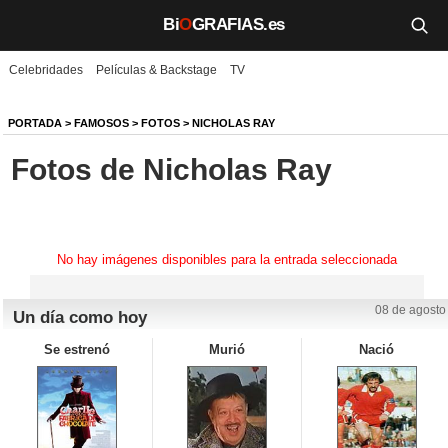
Bi
O
GRAFIAS.es
Celebridades
Películas & Backstage
TV
Biografías
Películas
PORTADA
>
FAMOSOS
>
FOTOS
>
NICHOLAS RAY
Fotos de Nicholas Ray
TV
Música
Un día como hoy
No hay imágenes disponibles para la entrada seleccionada
Videos
08 de agosto
Un día como hoy
Galerías
Se estrenó
Murió
Nació
Noticias
Iniciar sesión
Crear cuenta