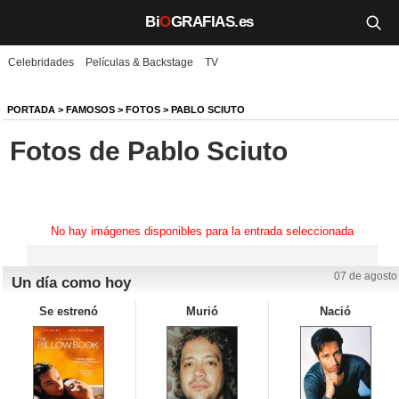
Bi
O
GRAFIAS.es
Celebridades
Películas & Backstage
TV
Biografías
Películas
PORTADA
>
FAMOSOS
>
FOTOS
>
PABLO SCIUTO
Fotos de Pablo Sciuto
TV
Música
Un día como hoy
No hay imágenes disponibles para la entrada seleccionada
Videos
07 de agosto
Un día como hoy
Galerías
Se estrenó
Murió
Nació
Noticias
Iniciar sesión
Crear cuenta