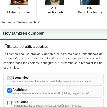
1997
2011
1960
El diario íntimo
Leo Mattioli
David Duchovny
Ver más de "Un día como hoy"
Hoy también cumplen
Carlos Vives (65)
Eric Johnson (47)
Emil Nolde (-)
Erik King (17)
Este sitio utiliza cookies
Nicholas Ray (-)
Liam James (30)
Charlize Theron (51)
Wayne Knight (71)
Utilizamos cookies propias y de terceros para mejorar tu experiencia de
Maggie Wheeler (65)
Michael Shannon (52)
navegación, personalizar el contenido y analizar nuestro tráfico. Puedes
aceptar todas las cookies, configurar tus preferencias o rechazar las no
Nacimientos y estrenos en la fecha
esenciales.
DD/MM
/
Esenciales
Necesarias para el funcionamiento del sitio. No pueden desactivarse.
Analíticas
Nos ayudan a entender cómo usas el sitio (visitas, páginas vistas).
Buscar biografías >
A
-
B
-
C
-
D
-
E
-
F
-
G
-
H
-
I
-
J
-
K
-
L
-
M
-
N
-
O
-
P
-
Q
-
R
-
S
-
T
-
U
-
V
-
W
-
X
-
Y
-
Z
Publicidad
Permiten mostrar anuncios relevantes según tus intereses.