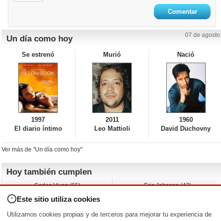
07 de agosto
Un día como hoy
Se estrenó
Murió
Nació
1997
2011
1960
El diario íntimo
Leo Mattioli
David Duchovny
Ver más de "Un día como hoy"
Hoy también cumplen
Carlos Vives (65)
Eric Johnson (47)
Emil Nolde (-)
Erik King (17)
Este sitio utiliza cookies
Nicholas Ray (-)
Liam James (30)
Charlize Theron (51)
Wayne Knight (71)
Utilizamos cookies propias y de terceros para mejorar tu experiencia de