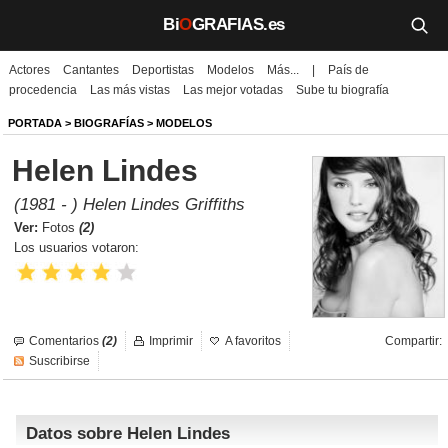
Bi
O
GRAFIAS.es
Actores
Cantantes
Deportistas
Modelos
Más...
|
País de
Biografías
procedencia
Las más vistas
Las mejor votadas
Sube tu biografía
Películas
PORTADA
>
BIOGRAFÍAS
>
MODELOS
Helen Lindes
TV
(1981 - ) Helen Lindes Griffiths
Música
Ver:
Fotos
(2)
Los usuarios votaron:
Un día como hoy
Videos
Comentarios
(2)
Imprimir
A favoritos
Compartir:
Galerías
Suscribirse
Noticias
Datos sobre Helen Lindes
Iniciar sesión
Crear cuenta