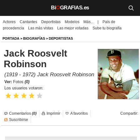
Bi
O
GRAFIAS.es
Actores
Cantantes
Deportistas
Modelos
Más...
|
País de
Biografías
procedencia
Las más vistas
Las mejor votadas
Sube tu biografía
Películas
PORTADA
>
BIOGRAFÍAS
>
DEPORTISTAS
Jack Roosvelt
TV
Robinson
Música
(1919 - 1972) Jack Roosvelt Robinson
Un día como hoy
Ver:
Fotos
(0)
Los usuarios votaron:
Videos
Galerías
Comentarios
(0)
Imprimir
A favoritos
Compartir:
Suscribirse
Noticias
Iniciar sesión
Crear cuenta