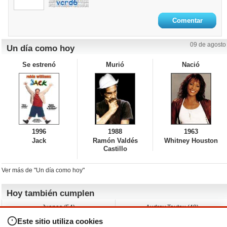
09 de agosto
Un día como hoy
Se estrenó
Murió
Nació
1996
1988
1963
Jack
Ramón Valdés
Whitney Houston
Castillo
Ver más de "Un día como hoy"
Hoy también cumplen
Juanes (54)
Audrey Tautou (48)
Liz Vassey (54)
Melanie Griffith (69)
Este sitio utiliza cookies
Jessica Capshaw (50)
Gillian Anderson (58)