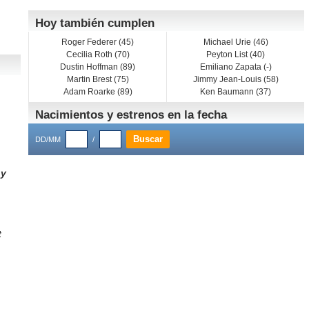
Hoy también cumplen
Roger Federer (45)
Michael Urie (46)
Cecilia Roth (70)
Peyton List (40)
Dustin Hoffman (89)
Emiliano Zapata (-)
Martin Brest (75)
Jimmy Jean-Louis (58)
Adam Roarke (89)
Ken Baumann (37)
Nacimientos y estrenos en la fecha
DD/MM
/
ny
t