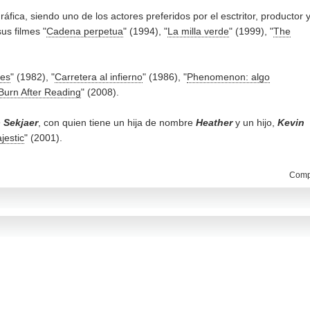
fica, siendo uno de los actores preferidos por el esctritor, productor 
us filmes "
Cadena perpetua
" (1994), "
La milla verde
" (1999), "
The
ces
" (1982), "
Carretera al infierno
" (1986), "
Phenomenon: algo
Burn After Reading
" (2008).
 Sekjaer
, con quien tiene un hija de nombre
Heather
y un hijo,
Kevin
jestic
" (2001).
Compa