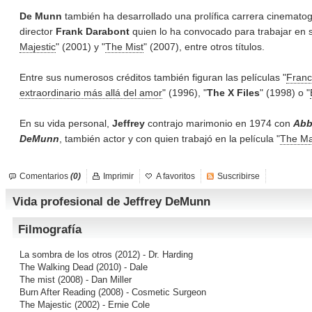
De Munn
también ha desarrollado una prolífica carrera cinematográ
director
Frank Darabont
quien lo ha convocado para trabajar en s
Majestic
" (2001) y "
The Mist
" (2007), entre otros títulos.
Entre sus numerosos créditos también figuran las películas "
Fran
extraordinario más allá del amor
" (1996), "
The X Files
" (1998) o "
En su vida personal,
Jeffrey
contrajo marimonio en 1974 con
Abb
DeMunn
, también actor y con quien trabajó en la película "
The Ma
Comentarios
(0)
Imprimir
A favoritos
Suscribirse
Vida profesional de Jeffrey DeMunn
Filmografía
La sombra de los otros
(2012) - Dr. Harding
The Walking Dead
(2010) - Dale
The mist
(2008) - Dan Miller
Burn After Reading
(2008) - Cosmetic Surgeon
The Majestic
(2002) - Ernie Cole