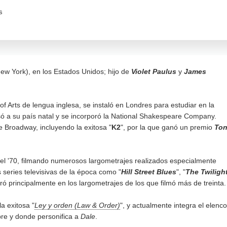
s
New York), en los Estados Unidos; hijo de
Violet Paulus
y
James
f Arts de lengua inglesa, se instaló en Londres para estudiar en la
esó a su país natal y se incorporó la National Shakespeare Company.
 Broadway, incluyendo la exitosa "
K2
", por la que ganó un premio
To
del '70, filmando numerosos largometrajes realizados especialmente
series televisivas de la época como "
Hill Street Blues
", "
The Twiligh
ró principalmente en los largometrajes de los que filmó más de treinta.
a exitosa "
Ley y orden (Law & Order)
", y actualmente integra el elenco
bre y donde personifica a
Dale
.