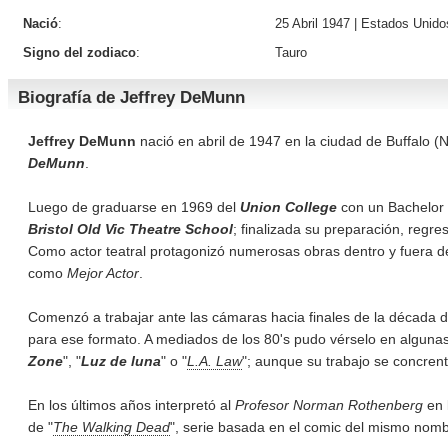
Nació
:
25 Abril 1947 |
Estados Unido
Signo del zodiaco
:
Tauro
Biografía de Jeffrey DeMunn
Jeffrey DeMunn
nació en abril de 1947 en la ciudad de Buffalo (
DeMunn
.
Luego de graduarse en 1969 del
Union College
con un Bachelor o
Bristol Old Vic Theatre School
; finalizada su preparación, regr
Como actor teatral protagonizó numerosas obras dentro y fuera de
como
Mejor Actor
.
Comenzó a trabajar ante las cámaras hacia finales de la década 
para ese formato. A mediados de los 80's pudo vérselo en algunas 
Zone
", "
Luz de luna
" o "
L.A. Law
"; aunque su trabajo se concrent
En los últimos años interpretó al
Profesor Norman Rothenberg
en l
de "
The Walking Dead
", serie basada en el comic del mismo nom