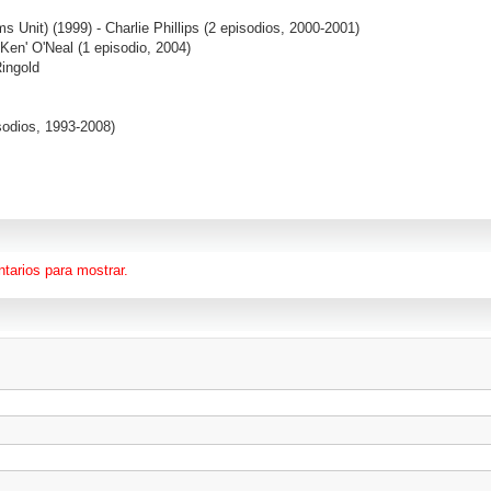
ms Unit)
(1999) - Charlie Phillips (2 episodios, 2000-2001)
Ken' O'Neal (1 episodio, 2004)
Ringold
sodios, 1993-2008)
tarios para mostrar.