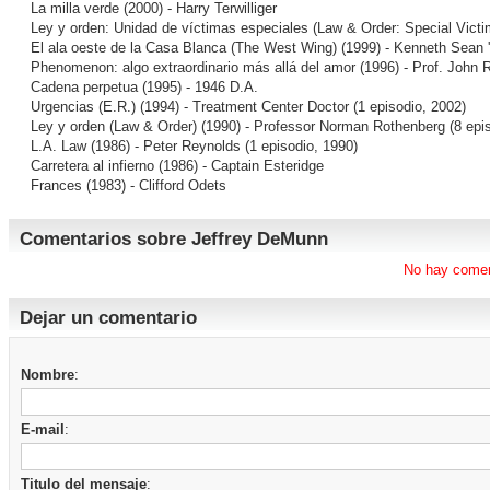
La milla verde
(2000) - Harry Terwilliger
Ley y orden: Unidad de víctimas especiales (Law & Order: Special Victi
El ala oeste de la Casa Blanca (The West Wing)
(1999) - Kenneth Sean '
Phenomenon: algo extraordinario más allá del amor
(1996) - Prof. John 
Cadena perpetua
(1995) - 1946 D.A.
Urgencias (E.R.)
(1994) - Treatment Center Doctor (1 episodio, 2002)
Ley y orden (Law & Order)
(1990) - Professor Norman Rothenberg (8 epi
L.A. Law
(1986) - Peter Reynolds (1 episodio, 1990)
Carretera al infierno
(1986) - Captain Esteridge
Frances
(1983) - Clifford Odets
Comentarios sobre Jeffrey DeMunn
No hay comen
Dejar un comentario
Nombre
:
E-mail
:
Titulo del mensaje
: