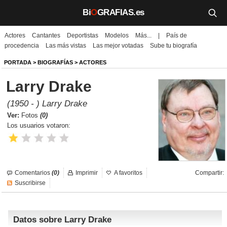
Bi
O
GRAFIAS.es
Actores
Cantantes
Deportistas
Modelos
Más...
|
País de
Biografías
procedencia
Las más vistas
Las mejor votadas
Sube tu biografía
Películas
PORTADA
>
BIOGRAFÍAS
>
ACTORES
Larry Drake
TV
(1950 - ) Larry Drake
Música
Ver:
Fotos
(0)
Los usuarios votaron:
Un día como hoy
Videos
Comentarios
(0)
Imprimir
A favoritos
Compartir:
Galerías
Suscribirse
Noticias
Datos sobre Larry Drake
Iniciar sesión
Crear cuenta