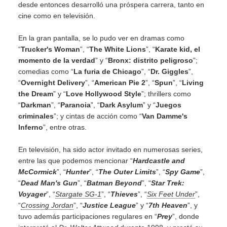
desde entonces desarrolló una próspera carrera, tanto en
cine como en televisión.
En la gran pantalla, se lo pudo ver en dramas como
“
Trucker's Woman
”, “
The White Lions
”, “
Karate kid, el
momento de la verdad
” y “
Bronx: distrito peligroso
”;
comedias como “
La furia de Chicago
”, “
Dr. Giggles
”,
“
Overnight Delivery
”, “
American Pie 2
”, “
Spun
”, “
Living
the Dream
” y “
Love Hollywood Style
”; thrillers como
“
Darkman
”, “
Paranoia
”, “
Dark Asylum
” y “
Juegos
criminales
”; y cintas de acción como “
Van Damme's
Inferno
”, entre otras.
En televisión, ha sido actor invitado en numerosas series,
entre las que podemos mencionar “
Hardcastle and
McCormick
”, “
Hunter
”, “
The Outer Limits
”, “
Spy Game
”,
“
Dead Man's Gun
”, “
Batman Beyond
”, “
Star Trek:
Voyager
”, “
Stargate SG-1
”, “
Thieves
”, “
Six Feet Under
”,
“
Crossing Jordan
”, “
Justice League
” y “
7th Heaven
”, y
tuvo además participaciones regulares en “
Prey
”, donde