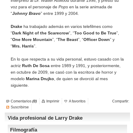
interpretó al
Dr. Walter Attwood
durante 1998, y prestó su
voz para el personaje de
Pops
en la serie animada de
“
Johnny Bravo
” entre 1999 y 2004.
Drake
ha trabajado además en varios telefilmes como
“
Dark Night of the Scarecrow
”, “
Too Good to Be True
”,
“
One More Mountain
”, “
The Beast
”, “
Officer Down
” y
“
Mrs. Harris
”.
En lo que respecta a su vida personal, estuvo casado con la
actriz
Ruth De Sosa
entre 1989 y 1991, y posteriormente,
en octubre de 2009, se casó con la escritora de horror y
modelo
Marina Drujko
, de quien se divorció al mes
siguiente.
Comentarios
(0)
Imprimir
A favoritos
Compartir:
Suscribirse
Vida profesional de Larry Drake
Filmografía