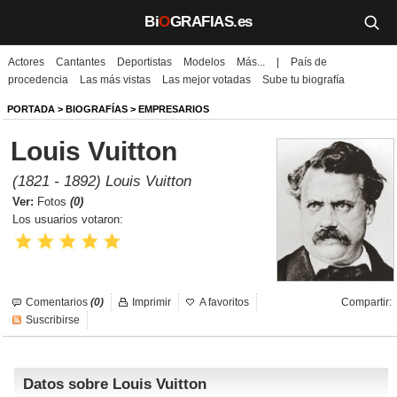
Bi
O
GRAFIAS.es
Actores
Cantantes
Deportistas
Modelos
Más...
|
País de
Biografías
procedencia
Las más vistas
Las mejor votadas
Sube tu biografía
Películas
PORTADA
>
BIOGRAFÍAS
>
EMPRESARIOS
Louis Vuitton
TV
(1821 - 1892) Louis Vuitton
Música
Ver:
Fotos
(0)
Los usuarios votaron:
Un día como hoy
Videos
Comentarios
(0)
Imprimir
A favoritos
Compartir:
Galerías
Suscribirse
Noticias
Datos sobre Louis Vuitton
Iniciar sesión
Crear cuenta