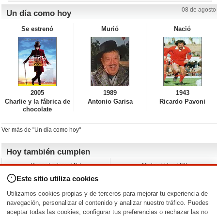
08 de agosto
Un día como hoy
Se estrenó
Murió
Nació
2005
1989
1943
Charlie y la fábrica de
Antonio Garisa
Ricardo Pavoni
chocolate
Ver más de "Un día como hoy"
Hoy también cumplen
Roger Federer (45)
Michael Urie (46)
Cecilia Roth (70)
Peyton List (40)
Este sitio utiliza cookies
Dustin Hoffman (89)
Emiliano Zapata (-)
Martin Brest (75)
Jimmy Jean-Louis (58)
Utilizamos cookies propias y de terceros para mejorar tu experiencia de
Adam Roarke (89)
Ken Baumann (37)
navegación, personalizar el contenido y analizar nuestro tráfico. Puedes
aceptar todas las cookies, configurar tus preferencias o rechazar las no
Nacimientos y estrenos en la fecha