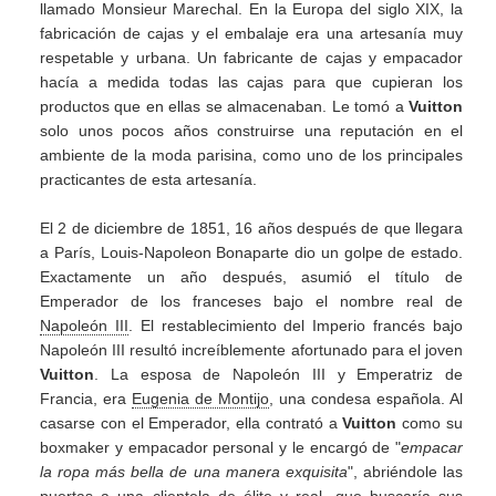
llamado Monsieur Marechal. En la Europa del siglo XIX, la
fabricación de cajas y el embalaje era una artesanía muy
respetable y urbana. Un fabricante de cajas y empacador
hacía a medida todas las cajas para que cupieran los
productos que en ellas se almacenaban. Le tomó a
Vuitton
solo unos pocos años construirse una reputación en el
ambiente de la moda parisina, como uno de los principales
practicantes de esta artesanía.
El 2 de diciembre de 1851, 16 años después de que llegara
a París, Louis-Napoleon Bonaparte dio un golpe de estado.
Exactamente un año después, asumió el título de
Emperador de los franceses bajo el nombre real de
Napoleón III
. El restablecimiento del Imperio francés bajo
Napoleón III resultó increíblemente afortunado para el joven
Vuitton
. La esposa de Napoleón III y Emperatriz de
Francia, era
Eugenia de Montijo
, una condesa española. Al
casarse con el Emperador, ella contrató a
Vuitton
como su
boxmaker y empacador personal y le encargó de "
empacar
la ropa más bella de una manera exquisita
", abriéndole las