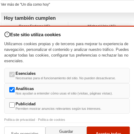
Ver más de "Un día como hoy"
Hoy también cumplen
Roger Federer (45)
Michael Urie (46)
Cecilia Roth (70)
Peyton List (40)
Este sitio utiliza cookies
Dustin Hoffman (89)
Emiliano Zapata (-)
Martin Brest (75)
Jimmy Jean-Louis (58)
Utilizamos cookies propias y de terceros para mejorar tu experiencia de
Adam Roarke (89)
Ken Baumann (37)
navegación, personalizar el contenido y analizar nuestro tráfico. Puedes
aceptar todas las cookies, configurar tus preferencias o rechazar las no
Nacimientos y estrenos en la fecha
esenciales.
DD/MM
/
Esenciales
Necesarias para el funcionamiento del sitio. No pueden desactivarse.
Analíticas
Nos ayudan a entender cómo usas el sitio (visitas, páginas vistas).
Buscar biografías >
A
-
B
-
C
-
D
-
E
-
F
-
G
-
H
-
I
-
J
-
K
-
L
-
M
-
N
-
O
-
P
-
Q
-
R
-
S
-
T
-
U
-
V
-
W
-
X
-
Y
-
Z
Publicidad
Permiten mostrar anuncios relevantes según tus intereses.
Política de privacidad
·
Política de cookies
Guardar
© 1999-2014. Todos los derechos reservados.
Condiciones de uso
y
Política de Privacid
Solo esenciales
Aceptar todas