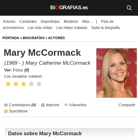
Bi
O
GRAFIAS.es
Actores
Cantantes
Deportistas
Modelos
Más...
|
País de
Biografías
procedencia
Las más vistas
Las mejor votadas
Sube tu biografía
Películas
PORTADA
>
BIOGRAFÍAS
>
ACTORES
Mary McCormack
TV
(1969 - ) Mary Catherine McCormack
Música
Ver:
Fotos
(0)
Los usuarios votaron:
Un día como hoy
Videos
Comentarios
(0)
Imprimir
A favoritos
Compartir:
Galerías
Suscribirse
Noticias
Datos sobre Mary McCormack
Iniciar sesión
Crear cuenta