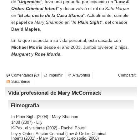
de "
Urgencias
", tuvo una pequeña participación en "
Law &
Order: Criminal Intent
" y desenvolvió el rol de
Kate Harper
en "
El ala oeste de la Casa Blanca
". Actualmente, cumple
el papel de
Mary Shannon
en "
In Plain Sight
", del creador
David Maples
.
En lo que respecta a su vida personal, esta casada con
Michael Morris
desde el año 2003. Juntos tuvieron 2 hijos,
Margaret
y
Rose Morris
.
Comentarios
(0)
Imprimir
A favoritos
Compartir:
Suscribirse
Vida profesional de Mary McCormack
Filmografía
In Plain Sight
(2008) - Mary Shannon
1408
(2007) - Lily
K-Pax, el visitante
(2002) - Rachel Powell
Ley y Orden: Acción Criminal (Law & Order: Criminal
Intent)
(2001) - Mary Shannon (1 episodio, 2008)