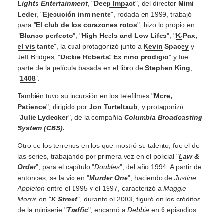
Lights Entertainment
, "
Deep Impact
", del director
Mimi
Leder
, "
Ejecución inminente
", rodada en 1999, trabajó
para "
El club de los corazones rotos
", hizo lo propio en
"
Blanco perfecto
", "
High Heels and Low Lifes
", "
K-Pax,
el visitante
", la cual protagonizó junto a
Kevin Spacey
y
Jeff Bridges
, "
Dickie Roberts: Ex niño
prodigio
" y fue
parte de la película basada en el libro de
Stephen King
,
"
1408
".
También tuvo su incursión en los telefilmes "
More,
Patience
", dirigido por
Jon
Turteltaub
, y protagonizó
"
Julie Lydecker
", de la compañía
Columbia Broadcasting
System (CBS).
Otro de los terrenos en los que mostró su talento, fue el de
las series, trabajando por primera vez en el policial "
Law &
Order
", para el capítulo "
Doubles
", del año 1994. A partir de
entonces, se la vio en "
Murder One
", haciendo de
Justine
Appleton
entre el 1995 y el 1997, caracterizó a
Maggie
Morris
en "
K Street
", durante el 2003, figuró en los créditos
de la miniserie "
Traffic
", encarnó a
Debbie
en 6 episodios