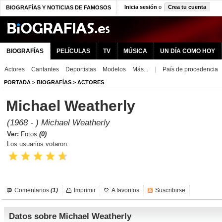
Inicia sesión
o
Crea tu cuenta
BIOGRAFÍAS Y NOTICIAS DE FAMOSOS
BIOGRAFÍAS
PELÍCULAS
TV
MÚSICA
UN DÍA COMO HOY
Actores
Cantantes
Deportistas
Modelos
Más...
|
País de procedencia
PORTADA
>
BIOGRAFÍAS
>
ACTORES
Michael Weatherly
(1968 - ) Michael Weatherly
Ver:
Fotos
(0)
Los usuarios votaron:
Comentarios
(1)
Imprimir
A favoritos
Suscribirse
Datos sobre Michael Weatherly