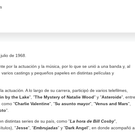
os
julio de 1968.
e por la actuación y la música, por lo que se unió a una banda y, al
r varios castings y pequeños papeles en distintas películas y
actuación. A lo largo de su carrera, participó de varios telefilmes,
in by the Lake
", "
The Mystery of Natalie Wood
" y "
Asteroide
", entr
s como "
Charlie Valentine
", "
Su asunto mayor
", "
Venus and Mars
",
cto
".
n distintas series de su país, como "
La hora de Bill Cosby
",
tulos), "
Jesse
", "
Embrujadas
" y "
Dark Angel
", en donde acompañó a