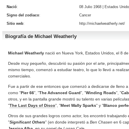
Nació
:
08 Julio 1968 |
Estados Unid
Signo del zodiaco
:
Cancer
Sitio web
:
http://michaelweatherly.net/
Biografía de Michael Weatherly
Michael Weatherly
nació en Nueva York, Estados Unidos, el 8 de 
Desde muy pequeño, descubrió su pasión por el arte, principalment
mismo tiempo, comenzó a estudiar teatro, lo que lo llevó a realiza
comerciales.
Fue a partir de ese entonces que comenzó a dedicarse de lleno a la 
como "
Pier 66
", "
The Advanced Guard
", "
Winding Roads
", "
Cab
otros, y en la pantalla grande mostró su talento en varias película
"
The Last Days of Disco
", "
Meet Wally Sparks
" y "
Blanco perfe
Otros de sus grandes logros como actor, los encontró trabajando e
"
Significant Others
" (en donde interpretó a
Ben
Chasen
en 6 capí
Jessica Alba
, en su papel de
Logan Cale.