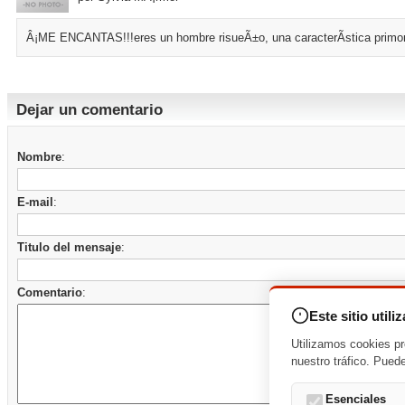
Â¡ME ENCANTAS!!!eres un hombre risueÃ±o, una caracterÃ­stica primord
Dejar un comentario
Nombre
:
E-mail
:
Titulo del mensaje
:
Comentario
:
Este sitio utili
Utilizamos cookies pr
nuestro tráfico. Pued
Esenciales