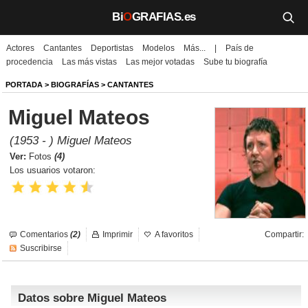
Bi
O
GRAFIAS.es
Actores
Cantantes
Deportistas
Modelos
Más...
|
País de
Biografías
procedencia
Las más vistas
Las mejor votadas
Sube tu biografía
Películas
PORTADA
>
BIOGRAFÍAS
>
CANTANTES
Miguel Mateos
TV
(1953 - ) Miguel Mateos
Música
Ver:
Fotos
(4)
Los usuarios votaron:
Un día como hoy
Videos
Comentarios
(2)
Imprimir
A favoritos
Compartir:
Galerías
Suscribirse
Noticias
Datos sobre Miguel Mateos
Iniciar sesión
Crear cuenta