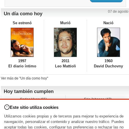
07 de agosto
Un día como hoy
Se estrenó
Murió
Nació
1997
2011
1960
El diario íntimo
Leo Mattioli
David Duchovny
Ver más de "Un día como hoy"
Hoy también cumplen
Carlos Vives (65)
Eric Johnson (47)
Emil Nolde (-)
Erik King (17)
Este sitio utiliza cookies
Nicholas Ray (-)
Liam James (30)
Charlize Theron (51)
Wayne Knight (71)
Utilizamos cookies propias y de terceros para mejorar tu experiencia de
Maggie Wheeler (65)
Michael Shannon (52)
navegación, personalizar el contenido y analizar nuestro tráfico. Puedes
aceptar todas las cookies, configurar tus preferencias o rechazar las no