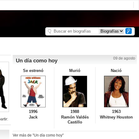
09 de agosto
Un día como hoy
Se estrenó
Murió
Nació
1996
1988
1963
Jack
Ramón Valdés
Whitney Houston
rtir:
Castillo
Ver más de "Un día como hoy"