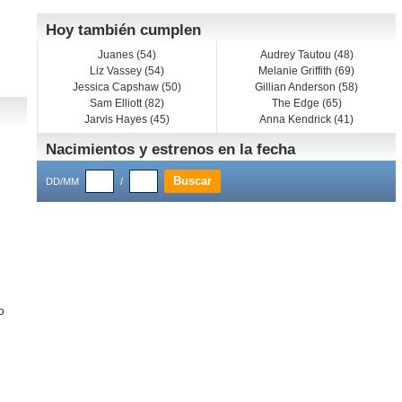
Hoy también cumplen
Juanes (54)
Audrey Tautou (48)
Liz Vassey (54)
Melanie Griffith (69)
Jessica Capshaw (50)
Gillian Anderson (58)
Sam Elliott (82)
The Edge (65)
Jarvis Hayes (45)
Anna Kendrick (41)
Nacimientos y estrenos en la fecha
DD/MM
/
o