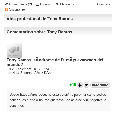
Comentarios
(7)
Imprimir
A favoritos
Compartir:
Suscribirse
Vida profesional de Tony Ramos
Comentarios sobre Tony Ramos
Tony Ramos, sÃ­ndrome de D. mÃ¡s avanzado del
mundo?
En 29 Diciembre 2015 - 06:41
por Nora Susana LÃ³pez DÃ­az
+46
Desde hace aÃ±os escucho esta versiÃ³n, pero nunca he podido
saber si es cierto o no. Me gustarÃ­a una aclaraciÃ³n, negativa, o
popsitiva.