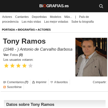
Bi
O
GRAFIAS.es
Actores
Cantantes
Deportistas
Modelos
Más...
|
País de
Biografías
procedencia
Las más vistas
Las mejor votadas
Sube tu biografía
Películas
PORTADA
>
BIOGRAFÍAS
>
ACTORES
Tony Ramos
TV
(1948 - ) Antonio de Carvalho Barbosa
Música
Ver:
Fotos
(0)
Los usuarios votaron:
Un día como hoy
Videos
Comentarios
(7)
Imprimir
A favoritos
Compartir:
Galerías
Suscribirse
Noticias
Datos sobre Tony Ramos
Iniciar sesión
Crear cuenta