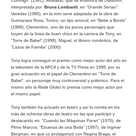
Conmigo” (1981); Riobaldo, que se enamora de Diadorim,
interpretada por
Bruna Lombardi
, en “Grande Sertao”:
Veredas (1985), en la mini serie adaptada de la obra de
Guimaraes Rosa; Tonico, un tipo amoral, en “Bebé a Bordo”
(1988); Clementino, uno de los pocos personajes que
huyen de la línea de buen chico en la carrera de Tony, en
“Torre de Babel” (1998); Miguel, el librero romántico, de
“Lazos de Familia” (2000)
Tony logra conseguir el premio como mejor actor del año en
la televisión de la APCA y de la TV Press en 1998, por su
gran actuación en el papel de Clementino en “Torre de
Babel”, un personaje muy controversial y polémico. Para el
mismo año la Rede Globo lo premia como mejor actor por
el mismo papel.
Tony también ha actuado en teatro y así lo consta en los
más de ochenta obras de teatro en las que participó y
destacando en: “Cuando las Máquinas Paran” (1970), de
Plínio Marcos; “Escenas de una Boda” (1997), de Ingmar
Bergman, en que co protagonizó con Regina Braga; el