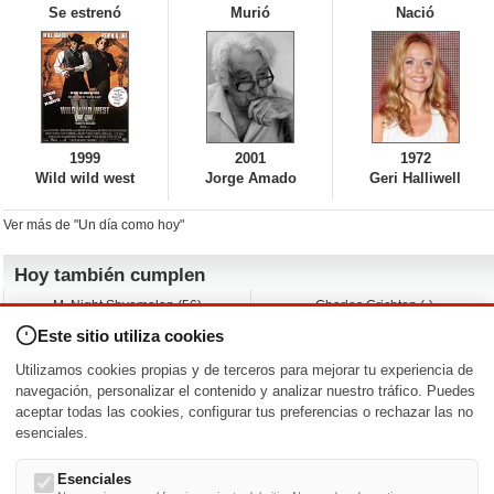
Se estrenó
Murió
Nació
1999
2001
1972
Wild wild west
Jorge Amado
Geri Halliwell
Ver más de "Un día como hoy"
Hoy también cumplen
M. Night Shyamalan (56)
Charles Crichton (-)
Claudio Basso (49)
Jesse Ferguson (68)
Este sitio utiliza cookies
Andy Warhol (98)
Michelle Yeoh (64)
Melissa George (50)
Jeremy Ratchford (61)
Utilizamos cookies propias y de terceros para mejorar tu experiencia de
Vera Farmiga (53)
Jason O’Mara (54)
navegación, personalizar el contenido y analizar nuestro tráfico. Puedes
aceptar todas las cookies, configurar tus preferencias o rechazar las no
Nacimientos y estrenos en la fecha
esenciales.
DD/MM
/
Esenciales