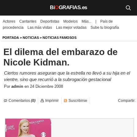
Bi
O
GRAFIAS.es
Actores
Cantantes
Deportistas
Modelos
Más...
|
País de
Biografías
procedencia
Las más vistas
Las mejor votadas
Sube tu biografía
Películas
PORTADA
>
NOTICIAS
>
NOTICIAS FAMOSOS
El dilema del embarazo de
TV
Nicole Kidman.
Música
Ciertos rumores aseguran que la estrella no llevó a su hija en el
Un día como hoy
vientre, sino que recurrió a la subrogación gestacional
Por
admin
en
24 Diciembre 2008
Videos
Comentarios
(0)
Imprimir
Suscribirse
Compartir:
Galerías
Noticias
Iniciar sesión
Crear cuenta