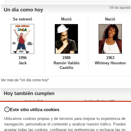
09 de agosto
Un día como hoy
Se estrenó
Murió
Nació
1996
1988
1963
Jack
Ramón Valdés
Whitney Houston
Castillo
Ver más de "Un día como hoy"
Hoy también cumplen
Juanes (54)
Audrey Tautou (48)
Liz Vassey (54)
Melanie Griffith (69)
Este sitio utiliza cookies
Jessica Capshaw (50)
Gillian Anderson (58)
Sam Elliott (82)
The Edge (65)
Utilizamos cookies propias y de terceros para mejorar tu experiencia de
Jarvis Hayes (45)
Anna Kendrick (41)
navegación, personalizar el contenido y analizar nuestro tráfico. Puedes
aceptar todas las cookies, configurar tus preferencias o rechazar las no