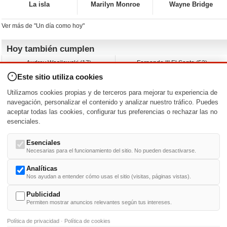
La isla
Marilyn Monroe
Wayne Bridge
Ver más de "Un día como hoy"
Hoy también cumplen
Audrey Wasilewski (17)
Fernando III El Santo (52)
Chuck Campbell (57)
Marlene Favela (50)
Este sitio utiliza cookies
Angie Cole (40)
Guy de Maupassant (42)
Paul Kasey (53)
Leonardo Leo (50)
Utilizamos cookies propias y de terceros para mejorar tu experiencia de
Adam Irigoyen (29)
Robert Taylor (57)
navegación, personalizar el contenido y analizar nuestro tráfico. Puedes
aceptar todas las cookies, configurar tus preferencias o rechazar las no
Nacimientos y estrenos en la fecha
esenciales.
DD/MM
/
Esenciales
Necesarias para el funcionamiento del sitio. No pueden desactivarse.
Analíticas
Nos ayudan a entender cómo usas el sitio (visitas, páginas vistas).
Buscar biografías >
A
-
B
-
C
-
D
-
E
-
F
-
G
-
H
-
I
-
J
-
K
-
L
-
M
-
N
-
O
-
P
-
Q
-
R
-
S
-
T
-
U
-
V
-
W
-
X
-
Y
-
Z
Publicidad
Permiten mostrar anuncios relevantes según tus intereses.
Política de privacidad
·
Política de cookies