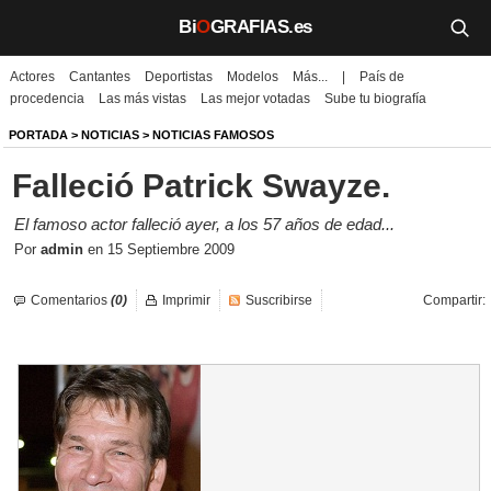
Bi
O
GRAFIAS.es
Actores
Cantantes
Deportistas
Modelos
Más...
|
País de
Biografías
procedencia
Las más vistas
Las mejor votadas
Sube tu biografía
Películas
PORTADA
>
NOTICIAS
>
NOTICIAS FAMOSOS
Falleció Patrick Swayze.
TV
El famoso actor falleció ayer, a los 57 años de edad...
Música
Por
admin
en
15 Septiembre 2009
Un día como hoy
Comentarios
(0)
Imprimir
Suscribirse
Compartir:
Videos
Galerías
Noticias
Iniciar sesión
Crear cuenta