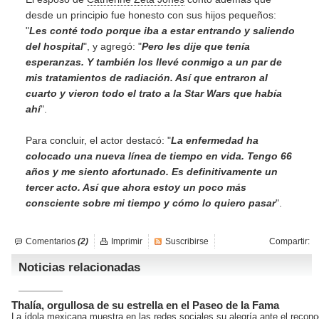
desde un principio fue honesto con sus hijos pequeños:
"
Les conté todo porque iba a estar entrando y saliendo
del hospital
", y agregó: "
Pero les dije que tenía
esperanzas. Y también los llevé conmigo a un par de
mis tratamientos de radiación. Así que entraron al
cuarto y vieron todo el trato a la Star Wars que había
ahí
".
Para concluir, el actor destacó: "
La enfermedad ha
colocado una nueva línea de tiempo en vida. Tengo 66
años y me siento afortunado. Es definitivamente un
tercer acto. Así que ahora estoy un poco más
consciente sobre mi tiempo y cómo lo quiero pasar
".
Comentarios
(2)
Imprimir
Suscribirse
Compartir:
Noticias relacionadas
Thalía, orgullosa de su estrella en el Paseo de la Fama
La ídola mexicana muestra en las redes sociales su alegría ante el reco