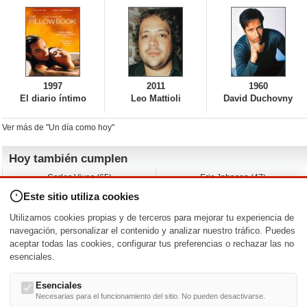
1997
2011
1960
El diario íntimo
Leo Mattioli
David Duchovny
Ver más de "Un día como hoy"
Hoy también cumplen
Carlos Vives (65)
Eric Johnson (47)
Emil Nolde (-)
Erik King (17)
Este sitio utiliza cookies
Nicholas Ray (-)
Liam James (30)
Charlize Theron (51)
Wayne Knight (71)
Utilizamos cookies propias y de terceros para mejorar tu experiencia de
Maggie Wheeler (65)
Michael Shannon (52)
navegación, personalizar el contenido y analizar nuestro tráfico. Puedes
aceptar todas las cookies, configurar tus preferencias o rechazar las no
Nacimientos y estrenos en la fecha
esenciales.
DD/MM
/
Esenciales
Necesarias para el funcionamiento del sitio. No pueden desactivarse.