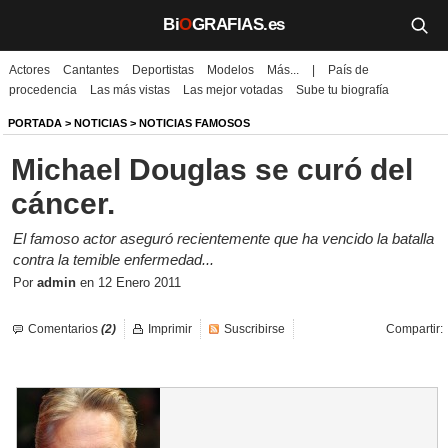
Bi
O
GRAFIAS.es
Actores
Cantantes
Deportistas
Modelos
Más...
|
País de
Biografías
procedencia
Las más vistas
Las mejor votadas
Sube tu biografía
Películas
PORTADA
>
NOTICIAS
>
NOTICIAS FAMOSOS
Michael Douglas se curó del
TV
cáncer.
Música
El famoso actor aseguró recientemente que ha vencido la batalla
Un día como hoy
contra la temible enfermedad...
Por
admin
en
12 Enero 2011
Videos
Comentarios
(2)
Imprimir
Suscribirse
Compartir:
Galerías
Noticias
Iniciar sesión
Crear cuenta