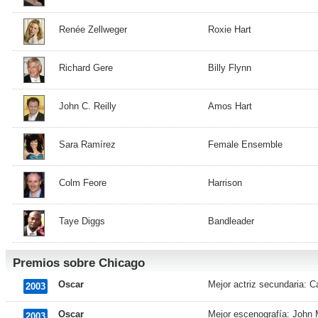
Renée Zellweger
Roxie Hart
Richard Gere
Billy Flynn
John C. Reilly
Amos Hart
Sara Ramírez
Female Ensemble
Colm Feore
Harrison
Taye Diggs
Bandleader
Premios sobre Chicago
Oscar
Mejor actriz secundaria: C
2003
Oscar
Mejor escenografía: John
2003