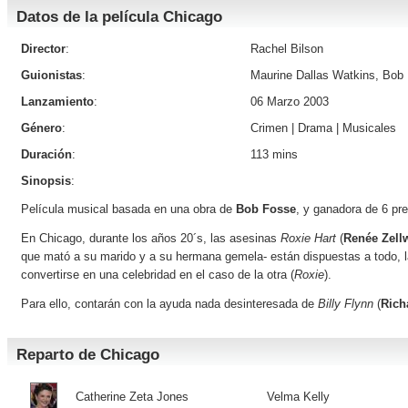
Datos de la película Chicago
Director
:
Rachel Bilson
Guionistas
:
Maurine Dallas Watkins, Bob
Lanzamiento
:
06 Marzo 2003
Género
:
Crimen
|
Drama
|
Musicales
Duración
:
113 mins
Sinopsis
:
Película musical basada en una obra de
Bob Fosse
, y ganadora de 6 p
En Chicago, durante los años 20´s, las asesinas
Roxie Hart
(
Renée Zell
que mató a su marido y a su hermana gemela- están dispuestas a todo, l
convertirse en una celebridad en el caso de la otra (
Roxie
).
Para ello, contarán con la ayuda nada desinteresada de
Billy Flynn
(
Rich
Reparto de Chicago
Catherine Zeta Jones
Velma Kelly