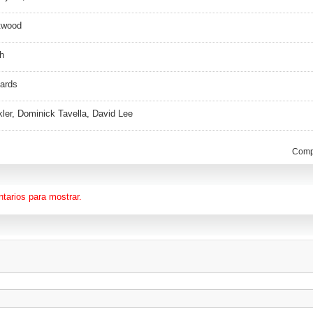
Atwood
sh
hards
ler, Dominick Tavella, David Lee
Compa
tarios para mostrar.