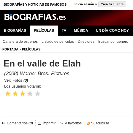
Inicia sesión
o
Crea tu cuenta
BIOGRAFÍAS Y NOTICIAS DE FAMOSOS
BIOGRAFÍAS
PELÍCULAS
TV
MÚSICA
UN DÍA COMO HOY
Cartelera de estrenos
Listado de películas
Directores
Buscar por género
PORTADA
>
PELÍCULAS
En el valle de Elah
(2008) Warner Bros. Pictures
Ver:
Fotos
(0)
Los usuarios votaron:
Comentarios
(0)
Imprimir
A favoritos
Suscribirse