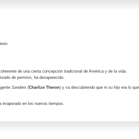
terio
oherente de una cierta concepción tradicional de América y de la vida.
esado de permiso, ha desaparecido.
 agente
Sanders
(
Charlize Theron
) y va descubriendo que ni su hijo era lo que
ha evaporado en los nuevos tiempos.