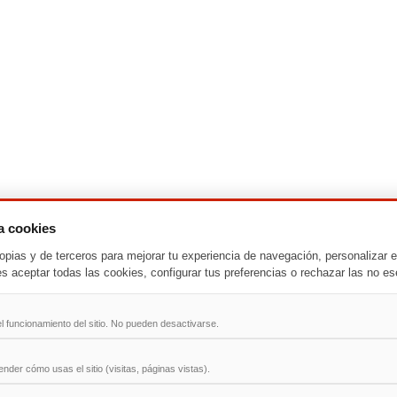
za cookies
-
T
-
U
-
V
-
W
-
X
-
Y
-
Z
opias y de terceros para mejorar tu experiencia de navegación, personalizar e
es aceptar todas las cookies, configurar tus preferencias o rechazar las no es
ad
l funcionamiento del sitio. No pueden desactivarse.
der cómo usas el sitio (visitas, páginas vistas).