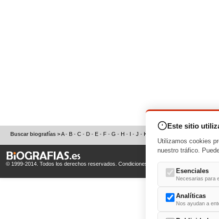
Este sitio utili
Buscar biografías >
A
-
B
-
C
-
D
-
E
-
F
-
G
-
H
-
I
-
J
-
K
-
L
-
M
-
N
-
O
-
P
-
Q
-
R
-
S
Utilizamos cookies pr
nuestro tráfico. Pued
© 1999-2014. Todos los derechos reservados.
Condiciones de uso
y
Política de Privacid
Esenciales
Necesarias para e
Analíticas
Nos ayudan a enten