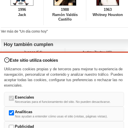
1996
1988
1963
Jack
Ramón Valdés
Whitney Houston
Castillo
Ver más de "Un día como hoy"
Hoy también cumplen
Juanes (54)
Audrey Tautou (48)
Liz Vassey (54)
Melanie Griffith (69)
Este sitio utiliza cookies
Jessica Capshaw (50)
Gillian Anderson (58)
Sam Elliott (82)
The Edge (65)
Utilizamos cookies propias y de terceros para mejorar tu experiencia de
Jarvis Hayes (45)
Anna Kendrick (41)
navegación, personalizar el contenido y analizar nuestro tráfico. Puedes
aceptar todas las cookies, configurar tus preferencias o rechazar las no
Nacimientos y estrenos en la fecha
esenciales.
DD/MM
/
Esenciales
Necesarias para el funcionamiento del sitio. No pueden desactivarse.
Analíticas
Nos ayudan a entender cómo usas el sitio (visitas, páginas vistas).
Buscar biografías >
A
-
B
-
C
-
D
-
E
-
F
-
G
-
H
-
I
-
J
-
K
-
L
-
M
-
N
-
O
-
P
-
Q
-
R
-
S
-
T
-
U
-
V
-
W
-
X
-
Y
-
Z
Publicidad