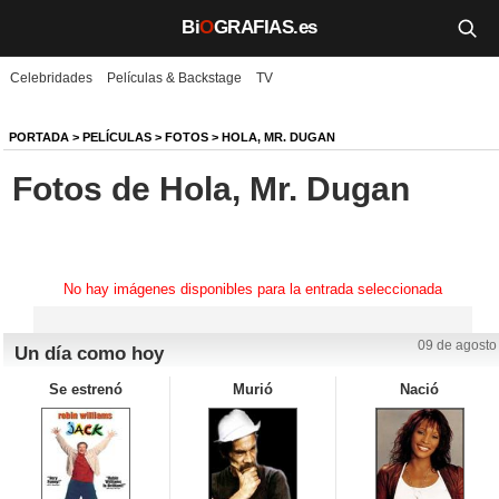
Bi
O
GRAFIAS.es
Celebridades
Películas & Backstage
TV
Biografías
Películas
PORTADA
>
PELÍCULAS
>
FOTOS
>
HOLA, MR. DUGAN
Fotos de Hola, Mr. Dugan
TV
Música
Un día como hoy
No hay imágenes disponibles para la entrada seleccionada
Videos
09 de agosto
Un día como hoy
Galerías
Se estrenó
Murió
Nació
Noticias
Iniciar sesión
Crear cuenta