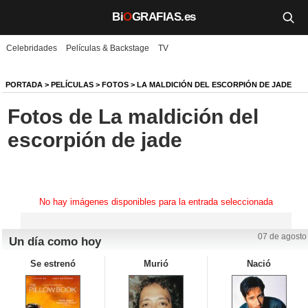
Bi
O
GRAFIAS.es
Celebridades
Películas & Backstage
TV
Biografías
Películas
PORTADA
>
PELÍCULAS
>
FOTOS
>
LA MALDICIÓN DEL ESCORPIÓN DE JADE
Fotos de La maldición del
TV
escorpión de jade
Música
Un día como hoy
No hay imágenes disponibles para la entrada seleccionada
Videos
Galerías
07 de agosto
Un día como hoy
Se estrenó
Murió
Nació
Noticias
Iniciar sesión
Crear cuenta