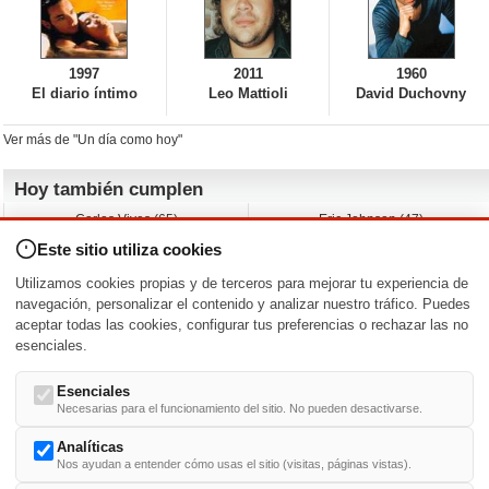
1997
2011
1960
El diario íntimo
Leo Mattioli
David Duchovny
Ver más de "Un día como hoy"
Hoy también cumplen
Carlos Vives (65)
Eric Johnson (47)
Emil Nolde (-)
Erik King (17)
Este sitio utiliza cookies
Nicholas Ray (-)
Liam James (30)
Charlize Theron (51)
Wayne Knight (71)
Utilizamos cookies propias y de terceros para mejorar tu experiencia de
Maggie Wheeler (65)
Michael Shannon (52)
navegación, personalizar el contenido y analizar nuestro tráfico. Puedes
aceptar todas las cookies, configurar tus preferencias o rechazar las no
Nacimientos y estrenos en la fecha
esenciales.
DD/MM
/
Esenciales
Necesarias para el funcionamiento del sitio. No pueden desactivarse.
Analíticas
Nos ayudan a entender cómo usas el sitio (visitas, páginas vistas).
Buscar biografías >
A
-
B
-
C
-
D
-
E
-
F
-
G
-
H
-
I
-
J
-
K
-
L
-
M
-
N
-
O
-
P
-
Q
-
R
-
S