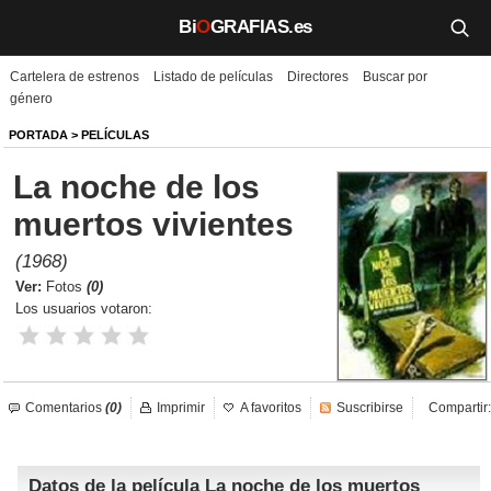
Bi
O
GRAFIAS.es
Cartelera de estrenos
Listado de películas
Directores
Buscar por
Biografías
género
Películas
PORTADA
>
PELÍCULAS
La noche de los
TV
muertos vivientes
Música
(1968)
Un día como hoy
Ver:
Fotos
(0)
Los usuarios votaron:
Videos
Galerías
Comentarios
(0)
Imprimir
A favoritos
Suscribirse
Compartir:
Noticias
Datos de la película La noche de los muertos
Iniciar sesión
Crear cuenta