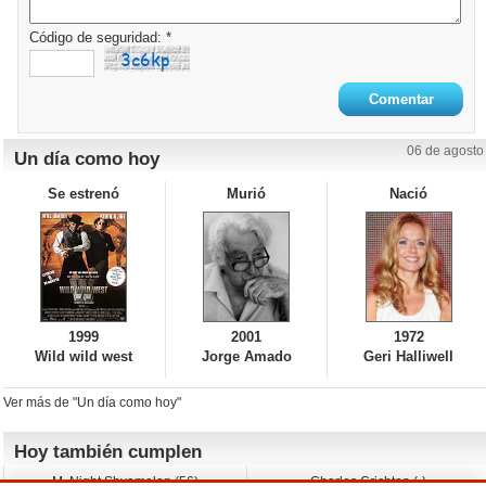
Código de seguridad: *
06 de agosto
Un día como hoy
Se estrenó
Murió
Nació
1999
2001
1972
Wild wild west
Jorge Amado
Geri Halliwell
Ver más de "Un día como hoy"
Hoy también cumplen
M. Night Shyamalan (56)
Charles Crichton (-)