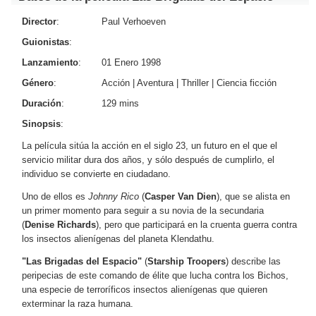
Director
:
Paul Verhoeven
Guionistas
:
Lanzamiento
:
01 Enero 1998
Género
:
Acción
|
Aventura
|
Thriller
|
Ciencia ficción
Duración
:
129 mins
Sinopsis
:
La película sitúa la acción en el siglo 23, un futuro en el que el
servicio militar dura dos años, y sólo después de cumplirlo, el
individuo se convierte en ciudadano.
Uno de ellos es
Johnny Rico
(
Casper Van Dien
), que se alista en
un primer momento para seguir a su novia de la secundaria
(
Denise Richards
), pero que participará en la cruenta guerra contra
los insectos alienígenas del planeta Klendathu.
"Las Brigadas del Espacio"
(
Starship Troopers
) describe las
peripecias de este comando de élite que lucha contra los Bichos,
una especie de terroríficos insectos alienígenas que quieren
exterminar la raza humana.