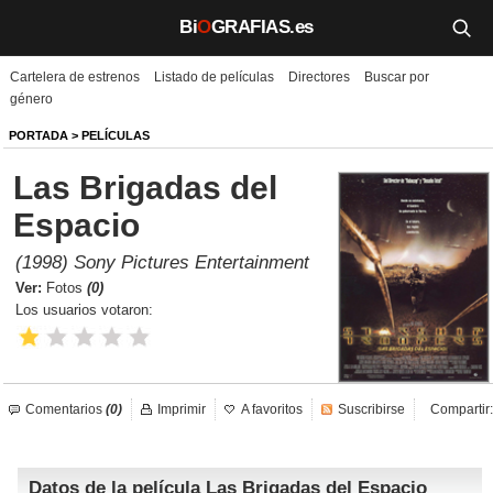
Bi
O
GRAFIAS.es
Cartelera de estrenos
Listado de películas
Directores
Buscar por
Biografías
género
Películas
PORTADA
>
PELÍCULAS
Las Brigadas del
TV
Espacio
Música
(1998) Sony Pictures Entertainment
Un día como hoy
Ver:
Fotos
(0)
Los usuarios votaron:
Videos
Galerías
Comentarios
(0)
Imprimir
A favoritos
Suscribirse
Compartir:
Noticias
Datos de la película Las Brigadas del Espacio
Iniciar sesión
Crear cuenta