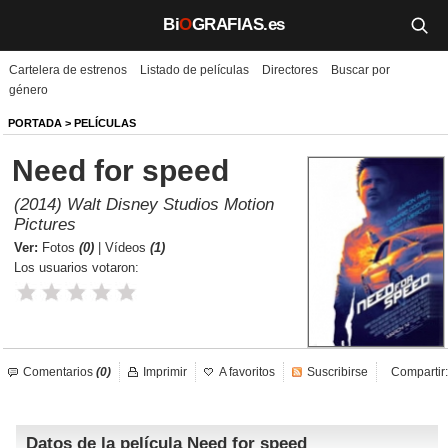
Bi
O
GRAFIAS.es
Cartelera de estrenos
Listado de películas
Directores
Buscar por
Biografías
género
Películas
PORTADA
>
PELÍCULAS
Need for speed
TV
(2014) Walt Disney Studios Motion
Música
Pictures
Ver:
Fotos
(0)
|
Vídeos
(1)
Un día como hoy
Los usuarios votaron:
Videos
Galerías
Comentarios
(0)
Imprimir
A favoritos
Suscribirse
Compartir:
Noticias
Datos de la película Need for speed
Iniciar sesión
Crear cuenta