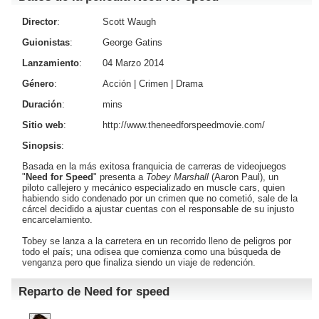
Director
:
Scott Waugh
Guionistas
:
George Gatins
Lanzamiento
:
04 Marzo 2014
Género
:
Acción
|
Crimen
|
Drama
Duración
:
mins
Sitio web
:
http://www.theneedforspeedmovie.com/
Sinopsis
:
Basada en la más exitosa franquicia de carreras de videojuegos
"
Need for Speed
" presenta a
Tobey Marshall
(
Aaron Paul
), un
piloto callejero y mecánico especializado en muscle cars, quien
habiendo sido condenado por un crimen que no cometió, sale de la
cárcel decidido a ajustar cuentas con el responsable de su injusto
encarcelamiento.
Tobey se lanza a la carretera en un recorrido lleno de peligros por
todo el país; una odisea que comienza como una búsqueda de
venganza pero que finaliza siendo un viaje de redención.
Reparto de Need for speed