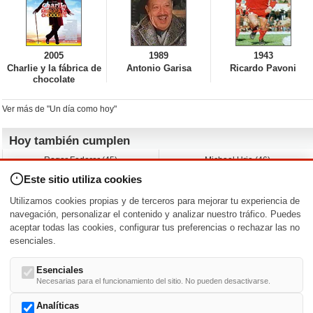
2005
1989
1943
Charlie y la fábrica de
Antonio Garisa
Ricardo Pavoni
chocolate
Ver más de "Un día como hoy"
Hoy también cumplen
Roger Federer (45)
Michael Urie (46)
Cecilia Roth (70)
Peyton List (40)
Este sitio utiliza cookies
Dustin Hoffman (89)
Emiliano Zapata (-)
Martin Brest (75)
Jimmy Jean-Louis (58)
Utilizamos cookies propias y de terceros para mejorar tu experiencia de
Adam Roarke (89)
Ken Baumann (37)
navegación, personalizar el contenido y analizar nuestro tráfico. Puedes
aceptar todas las cookies, configurar tus preferencias o rechazar las no
Nacimientos y estrenos en la fecha
esenciales.
DD/MM
/
Esenciales
Necesarias para el funcionamiento del sitio. No pueden desactivarse.
Analíticas