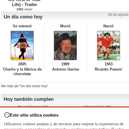
Life) - Trailer
1402
vistas
08 de agosto
Un día como hoy
Se estrenó
Murió
Nació
2005
1989
1943
Charlie y la fábrica de
Antonio Garisa
Ricardo Pavoni
chocolate
Ver más de "Un día como hoy"
Hoy también cumplen
Roger Federer (45)
Michael Urie (46)
Cecilia Roth (70)
Peyton List (40)
Este sitio utiliza cookies
Dustin Hoffman (89)
Emiliano Zapata (-)
Martin Brest (75)
Jimmy Jean-Louis (58)
Utilizamos cookies propias y de terceros para mejorar tu experiencia de
Adam Roarke (89)
Ken Baumann (37)