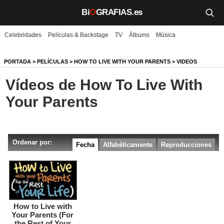
Bi
O
GRAFIAS.es
Celebridades
Películas & Backstage
TV
Álbums
Música
Biografías
Películas
PORTADA
>
PELÍCULAS
>
HOW TO LIVE WITH YOUR PARENTS
> VIDEOS
Vídeos de How To Live With
TV
Your Parents
Música
Un día como hoy
Ordenar por:
Fecha
Alfabéticamente
Reproducciones
Videos
Galerías
Noticias
How to Live with
Your Parents (For
Iniciar sesión
Crear cuenta
the Rest of Your