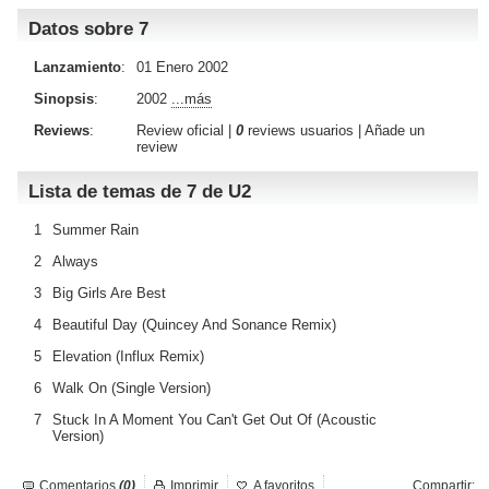
Datos sobre 7
Lanzamiento
:
01 Enero 2002
Sinopsis
:
2002
...más
Reviews
:
Review oficial
|
0
reviews usuarios
|
Añade un
review
Lista de temas de 7 de U2
1
Summer Rain
2
Always
3
Big Girls Are Best
4
Beautiful Day (Quincey And Sonance Remix)
5
Elevation (Influx Remix)
6
Walk On (Single Version)
7
Stuck In A Moment You Can't Get Out Of (Acoustic
Version)
Comentarios
(0)
Imprimir
A favoritos
Compartir: