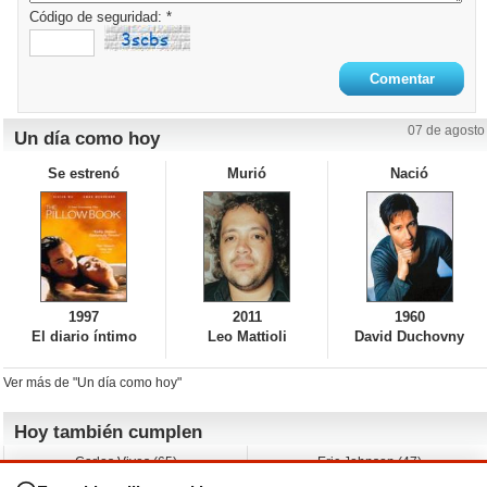
Código de seguridad: *
07 de agosto
Un día como hoy
Se estrenó
Murió
Nació
1997
2011
1960
El diario íntimo
Leo Mattioli
David Duchovny
Ver más de "Un día como hoy"
Hoy también cumplen
Carlos Vives (65)
Eric Johnson (47)
Emil Nolde (-)
Erik King (17)