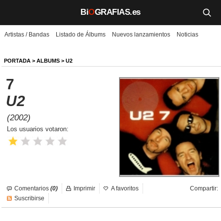
Bi
O
GRAFIAS.es
Artistas / Bandas
Listado de Álbums
Nuevos lanzamientos
Noticias
Biografías
Películas
PORTADA
>
ALBUMS
>
U2
7
TV
U2
Música
(2002)
Un día como hoy
Los usuarios votaron:
Videos
Galerías
Comentarios
(0)
Imprimir
A favoritos
Compartir:
Noticias
Suscribirse
Iniciar sesión
Crear cuenta