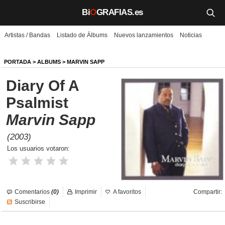
Bi
O
GRAFIAS.es
Artistas / Bandas
Listado de Álbums
Nuevos lanzamientos
Noticias
Biografías
Películas
PORTADA
>
ALBUMS
>
MARVIN SAPP
Diary Of A
TV
Psalmist
Música
Marvin Sapp
Un día como hoy
(2003)
Los usuarios votaron:
Videos
Galerías
Comentarios
(0)
Imprimir
A favoritos
Compartir:
Noticias
Suscribirse
Iniciar sesión
Crear cuenta