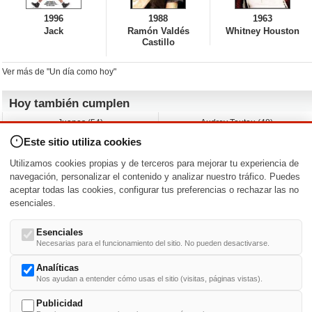
1996
1988
1963
Jack
Ramón Valdés
Whitney Houston
Castillo
Ver más de "Un día como hoy"
Hoy también cumplen
Juanes (54)
Audrey Tautou (48)
Liz Vassey (54)
Melanie Griffith (69)
Este sitio utiliza cookies
Jessica Capshaw (50)
Gillian Anderson (58)
Sam Elliott (82)
The Edge (65)
Utilizamos cookies propias y de terceros para mejorar tu experiencia de
Jarvis Hayes (45)
Anna Kendrick (41)
navegación, personalizar el contenido y analizar nuestro tráfico. Puedes
aceptar todas las cookies, configurar tus preferencias o rechazar las no
Nacimientos y estrenos en la fecha
esenciales.
DD/MM
/
Esenciales
Necesarias para el funcionamiento del sitio. No pueden desactivarse.
Analíticas
Nos ayudan a entender cómo usas el sitio (visitas, páginas vistas).
Buscar biografías >
A
-
B
-
C
-
D
-
E
-
F
-
G
-
H
-
I
-
J
-
K
-
L
-
M
-
N
-
O
-
P
-
Q
-
R
-
S
-
T
-
U
-
V
-
W
-
X
-
Y
-
Z
Publicidad